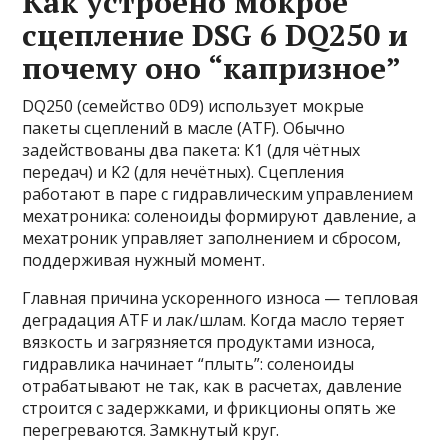
Как устроено мокрое
сцепление DSG 6 DQ250 и
почему оно “капризное”
DQ250 (семейство 0D9) использует мокрые
пакеты сцеплений в масле (ATF). Обычно
задействованы два пакета: K1 (для чётных
передач) и K2 (для нечётных). Сцепления
работают в паре с гидравлическим управлением
мехатроника: соленоиды формируют давление, а
мехатроник управляет заполнением и сбросом,
поддерживая нужный момент.
Главная причина ускоренного износа — тепловая
деградация ATF и лак/шлам. Когда масло теряет
вязкость и загрязняется продуктами износа,
гидравлика начинает “плыть”: соленоиды
отрабатывают не так, как в расчетах, давление
строится с задержками, и фрикционы опять же
перегреваются. Замкнутый круг.