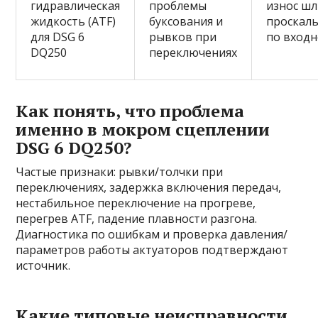
гидравлическая
проблемы
износ шл
жидкость (ATF)
буксования и
проскал
для DSG 6
рывков при
по входн
DQ250
переключениях
Как понять, что проблема
именно в мокром сцеплении
DSG 6 DQ250?
Частые признаки: рывки/толчки при
переключениях, задержка включения передач,
нестабильное переключение на прогреве,
перегрев ATF, падение плавности разгона.
Диагностика по ошибкам и проверка давления/
параметров работы актуаторов подтверждают
источник.
Какие типовые неисправности