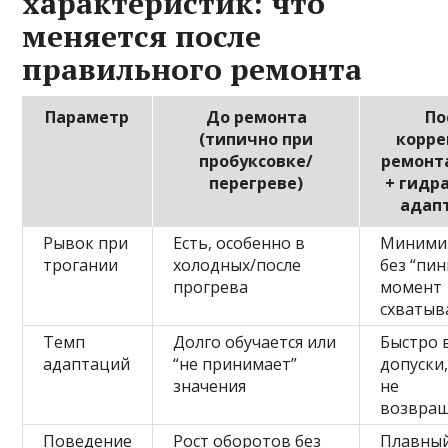
характеристик: что
меняется после
правильного ремонта
Параметр
До ремонта
По
(типично при
корре
пробуксовке/
ремонт
перегреве)
+ гидр
адап
Рывок при
Есть, особенно в
Минимиз
трогании
холодных/после
без “пин
прогрева
момент
схватыв
Темп
Долго обучается или
Быстро 
адаптаций
“не принимает”
допуски
значения
не
возвра
Поведение
Рост оборотов без
Плавный