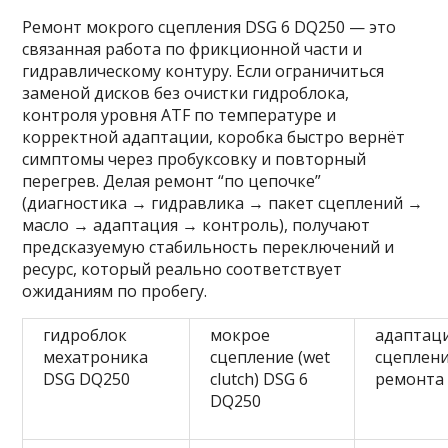
Ремонт мокрого сцепления DSG 6 DQ250 — это
связанная работа по фрикционной части и
гидравлическому контуру. Если ограничиться
заменой дисков без очистки гидроблока,
контроля уровня ATF по температуре и
корректной адаптации, коробка быстро вернёт
симптомы через пробуксовку и повторный
перегрев. Делая ремонт “по цепочке”
(диагностика → гидравлика → пакет сцеплений →
масло → адаптация → контроль), получают
предсказуемую стабильность переключений и
ресурс, который реально соответствует
ожиданиям по пробегу.
гидроблок
мокрое
адаптац
мехатроника
сцепление (wet
сцеплени
DSG DQ250
clutch) DSG 6
ремонта
DQ250