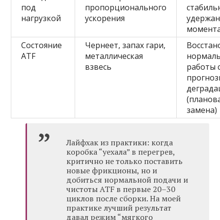
под
пропорционального
стабиль
нагрузкой
ускорения
удержа
момент
Состояние
Чернеет, запах гари,
Восстан
ATF
металлическая
нормал
взвесь
работы 
прогноз
деграда
(планов
замена)
Лайфхак из практики: когда
коробка “уехала” в перегрев,
критично не только поставить
новые фрикционы, но и
добиться нормальной подачи и
чистоты ATF в первые 20–30
циклов после сборки. На моей
практике лучший результат
давал режим “мягкого