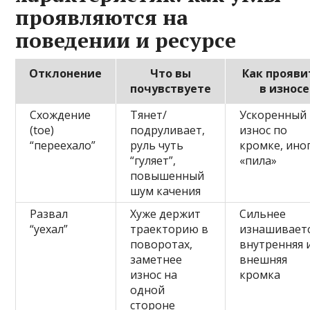
проявляются на
поведении и ресурсе
Отклонение
Что вы
Как прояви
почувствуете
в износе
Схождение
Тянет/
Ускоренный
(toe)
подруливает,
износ по
“переехало”
руль чуть
кромке, ино
“гуляет”,
«пила»
повышенный
шум качения
Развал
Хуже держит
Сильнее
“уехал”
траекторию в
изнашивает
поворотах,
внутренняя 
заметнее
внешняя
износ на
кромка
одной
стороне