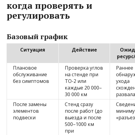
когда проверять и
регулировать
Базовый график
Ситуация
Действие
Ожид
ресурс
Плановое
Проверка углов
Раннее
обслуживание
на стенде при
обнару
без симптомов
ТО-2 или
ухода
каждые 20 000–
схожден
30 000 км
развал
После замены
Стенд сразу
Сведен
элементов
после работ (до
миниму
подвески
выезда и после
«разъез
500–1000 км
при