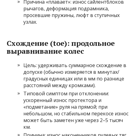
Причина «плавает»: износ сайлентблоков
рычагов, деформация подрамника,
просевшие пружины, люфт в ступичных
узлах.
Схождение (toe): продольное
выравнивание колес
Цель: удерживать суммарное схождение в
допуске (обычно измеряется в минутах/
градусных единицах или в мм по разнице
расстояний между кромками).
Типовой симптом при отклонении:
ускоренный износ протектора и
«подметание» руля на прямой; при
небольшом, но стабильном перекосе износ
может быть заметен уже через 2–5 тысяч
км.
Причина: износ наконечников рулевых тяг