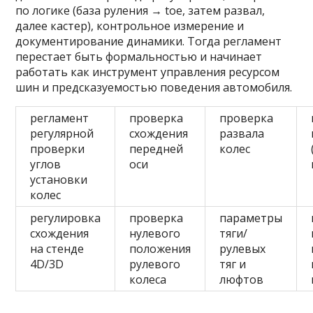
по логике (база руления → toe, затем развал,
далее кастер), контрольное измерение и
документирование динамики. Тогда регламент
перестает быть формальностью и начинает
работать как инструмент управления ресурсом
шин и предсказуемостью поведения автомобиля.
регламент
проверка
проверка
регулярной
схождения
развала
проверки
передней
колес
углов
оси
установки
колес
регулировка
проверка
параметры
схождения
нулевого
тяги/
на стенде
положения
рулевых
4D/3D
рулевого
тяг и
колеса
люфтов