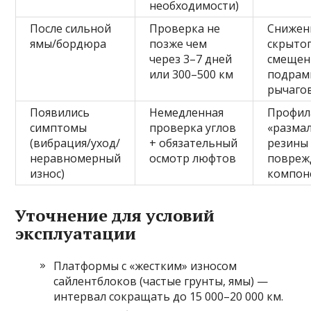
необходимости)
После сильной
Проверка не
Снижен
ямы/бордюра
позже чем
скрыто
через 3–7 дней
смещен
или 300–500 км
подрам
рычаго
Появились
Немедленная
Профил
симптомы
проверка углов
«разма
(вибрация/уход/
+ обязательный
резины
неравномерный
осмотр люфтов
повреж
износ)
компон
Уточнение для условий
эксплуатации
Платформы с «жестким» износом
сайлентблоков (частые грунты, ямы) —
интервал сокращать до 15 000–20 000 км.