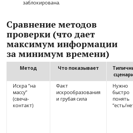
заблокирована.
Сравнение методов
проверки (что дает
максимум информации
за минимум времени)
Метод
Что показывает
Типичн
сценар
Искра “на
Факт
Нужно
массу”
искрообразования
быстро
(свеча-
и грубая сила
понять
контакт)
“есть/не