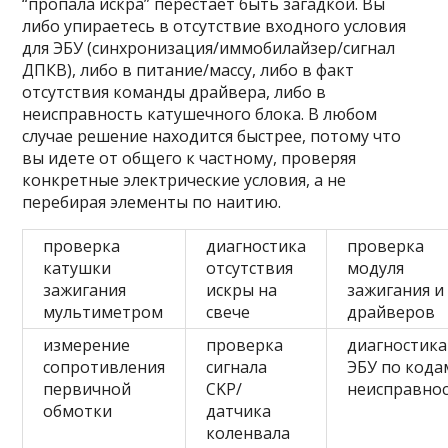
“пропала искра” перестает быть загадкой. Вы
либо упираетесь в отсутствие входного условия
для ЭБУ (синхронизация/иммобилайзер/сигнал
ДПКВ), либо в питание/массу, либо в факт
отсутствия команды драйвера, либо в
неисправность катушечного блока. В любом
случае решение находится быстрее, потому что
вы идете от общего к частному, проверяя
конкретные электрические условия, а не
перебирая элементы по наитию.
проверка
диагностика
проверка
катушки
отсутствия
модуля
зажигания
искры на
зажигания и
мультиметром
свече
драйверов
измерение
проверка
диагностика
сопротивления
сигнала
ЭБУ по кода
первичной
CKP/
неисправно
обмотки
датчика
коленвала