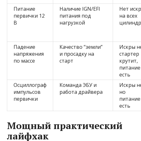
Питание
Наличие IGN/EFI
Нет иск
первички 12
питания под
на всех
В
нагрузкой
цилиндр
Падение
Качество “земли”
Искры н
напряжения
и просадку на
стартер
по массе
старт
крутит,
питание
есть
Осциллограф
Команда ЭБУ и
Искры н
импульсов
работа драйвера
но
первички
питание
есть
Мощный практический
лайфхак