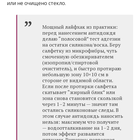
или не очищено стекло.
Мощный лайфхак из практики:
перед нанесением антидождя
делаю “полосовой” тест адгезии
на остатки силикона/воска. Беру
салфетку из микрофибры, чуть
смоченную обезжиривателем
(изопропил/спиртовой
очиститель), и быстро протираю
небольшую зону 10×10 см в
стороне от видимой области.
Если после протирки салфетка
скатывает “жирный блик” или
зона снова становится скользкой
через 1–2 минуты — значит там
остались силиконовые следы. В
этом случае антидождь наносить
нельзя: максимум что получите
— водоотталкивание на 1–2 дня,
потом эффект развалится
пятнами. Решение: повторная