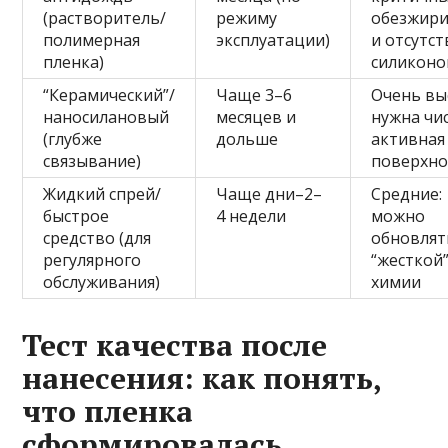
(растворитель/
режиму
обезжир
полимерная
эксплуатации)
и отсутст
пленка)
силиконо
“Керамический”/
Чаще 3–6
Очень вы
наносилановый
месяцев и
нужна чис
(глубже
дольше
активная
связывание)
поверхно
Жидкий спрей/
Чаще дни–2–
Средние:
быстрое
4 недели
можно
средство (для
обновлят
регулярного
“жесткой
обслуживания)
химии
Тест качества после
нанесения: как понять,
что пленка
сформировалась