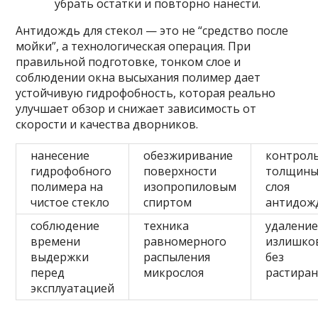
убрать остатки и повторно нанести.
Антидождь для стекол — это не “средство после
мойки”, а технологическая операция. При
правильной подготовке, тонком слое и
соблюдении окна высыхания полимер дает
устойчивую гидрофобность, которая реально
улучшает обзор и снижает зависимость от
скорости и качества дворников.
нанесение
обезжиривание
контрол
гидрофобного
поверхности
толщин
полимера на
изопропиловым
слоя
чистое стекло
спиртом
антидож
соблюдение
техника
удалени
времени
равномерного
излишко
выдержки
распыления
без
перед
микрослоя
растира
эксплуатацией