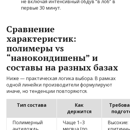
не включая интенсивный обдув “в лоб” в
первые 30 минут.
Сравнение
характеристик:
полимеры vs
“нанокондишены” и
составы на разных базах
Ниже — практическая логика выбора. В рамках
одной линейки производители формулируют
иначе, но тенденции повторяются.
Тип состава
Как
Требова
держится
подгот
Полимерный
Чаще 1–3
Высокие:
антидождь
месяца (по
критичн