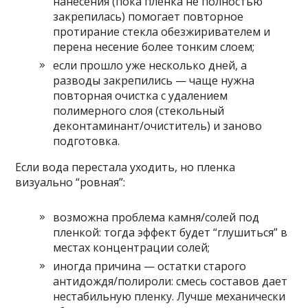
нанесения (пока пленка не полностью
закрепилась) помогает повторное
протирание стекла обезжиривателем и
перена несение более тонким слоем;
если прошло уже несколько дней, а
разводы закрепились — чаще нужна
повторная очистка с удалением
полимерного слоя (стекольный
деконтаминант/очиститель) и заново
подготовка.
Если вода перестала уходить, но пленка
визуально “ровная”:
возможна проблема камня/солей под
пленкой: тогда эффект будет “глушиться” в
местах концентрации солей;
иногда причина — остатки старого
антидождя/полироли: смесь составов дает
нестабильную пленку. Лучше механически