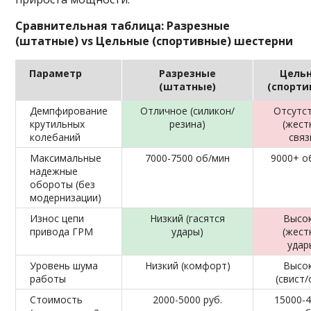
Сравнительная таблица: Разрезные
(штатные) vs Цельные (спортивные) шестерни
Параметр
Разрезные
Цель
(штатные)
(спорти
Демпфирование
Отличное (силикон/
Отсутс
крутильных
резина)
(жест
колебаний
связ
Максимальные
7000-7500 об/мин
9000+ о
надежные
обороты (без
модернизации)
Износ цепи
Низкий (гасятся
Высо
привода ГРМ
удары)
(жест
удар
Уровень шума
Низкий (комфорт)
Высо
работы
(свист/
Стоимость
2000-5000 руб.
15000-