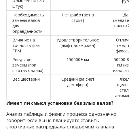
(комплект из 2-х
руб
штук)
Необходимость
Нет (работает в
Да
замены валов
стоке)
(желат
для
валы >
оправданности
Влияние на
Удовлетворительное
Отлич
точность фаз
(люфт возможен)
(жест
ГРМ
фикса
Ресурс до
150000+ км
50000-
замены (при
км (из
штатных валах)
износа 
Вес шестерни
Средний (за счет
Тяже
демпфера)
(цель
стал
алюми
Имеет ли смысл установка без злых валов?
Анализ таблицы и физики процесса однозначно
говорит: если вы не планируете ставить
спортивные распредвалы с подъемом клапана