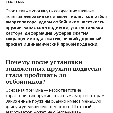
тысяч км.
Стоит также упомянуть следующие важные
понятия:
неправильный вылет колес
,
ход отбоя
амортизатора
,
удары отбойником
,
жесткость
пружин
,
запас хода подвески
,
угол установки
кастора
,
деформация буферов сжатия
,
сокращение хода сжатия
,
низкий дорожный
просвет
и
динамический пробой подвески
.
Почему после установки
заниженных пружин подвеска
стала пробивать до
отбойников?
Основная причина — несоответствие
характеристик пружин штатным амортизаторам.
Заниженные пружины обычно имеют меньшую
длину и увеличенную жесткость. Штатный
амортизатор может не обеспечивать