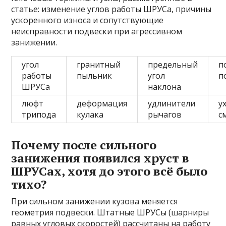
статье: изменение углов работы ШРУСа, причины
ускоренного износа и сопутствующие
неисправности подвески при агрессивном
занижении.
угол
гранитный
предельный
п
работы
пыльник
угол
п
ШРУСа
наклона
люфт
деформация
удлинители
у
трипода
кулака
рычагов
с
Почему после сильного
занижения появился хруст в
ШРУСах, хотя до этого всё было
тихо?
При сильном занижении кузова меняется
геометрия подвески. Штатные ШРУСы (шарниры
равных угловых скоростей) рассчитаны на работу