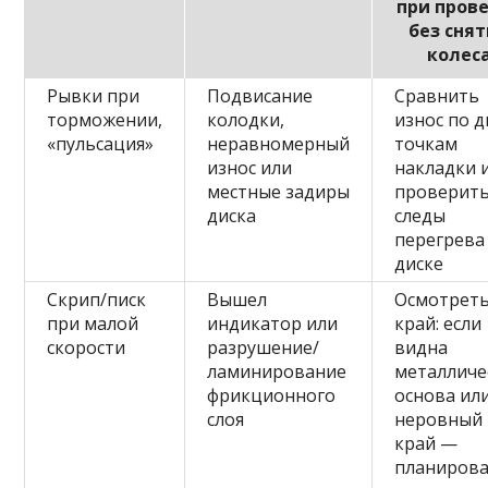
при пров
без сня
колес
Рывки при
Подвисание
Сравнить
торможении,
колодки,
износ по 
«пульсация»
неравномерный
точкам
износ или
накладки 
местные задиры
проверит
диска
следы
перегрева
диске
Скрип/писк
Вышел
Осмотрет
при малой
индикатор или
край: если
скорости
разрушение/
видна
ламинирование
металличе
фрикционного
основа ил
слоя
неровный
край —
планиров