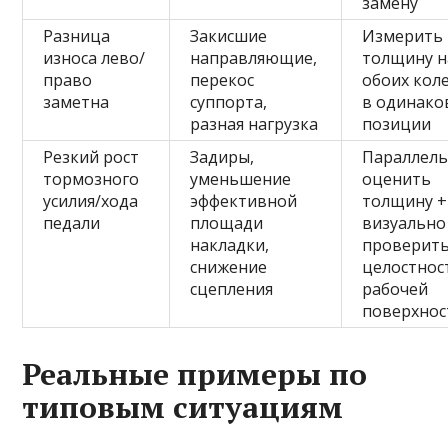
замену
Разница
Закисшие
Измерить
износа лево/
направляющие,
толщину н
право
перекос
обоих кол
заметна
суппорта,
в одинако
разная нагрузка
позиции
Резкий рост
Задиры,
Параллел
тормозного
уменьшение
оценить
усилия/хода
эффективной
толщину +
педали
площади
визуально
накладки,
проверит
снижение
целостнос
сцепления
рабочей
поверхнос
Реальные примеры по
типовым ситуациям