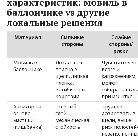
характеристик: мовиль в
баллончике vs другие
локальные решения
Материал
Сильные
Слабые
стороны
стороны/
риски
Мовиль в
Локальная
Чувствителен 
баллончике
подача в
влаге и
щели, липкая
загрязнениям,
пленка,
может
ингибиторы
собирать пыл
коррозии
при избытке
Антикор на
Толстый
Труднее
основе
слой,
дозировать в
мастики
механическая
щели, выше
(киш/банка)
стойкость
риск полостей
незаполненны