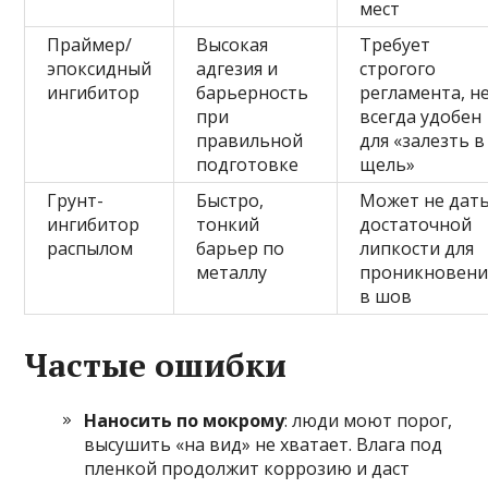
мест
Праймер/
Высокая
Требует
эпоксидный
адгезия и
строгого
ингибитор
барьерность
регламента, н
при
всегда удобен
правильной
для «залезть в
подготовке
щель»
Грунт-
Быстро,
Может не дат
ингибитор
тонкий
достаточной
распылом
барьер по
липкости для
металлу
проникновени
в шов
Частые ошибки
Наносить по мокрому
: люди моют порог,
высушить «на вид» не хватает. Влага под
пленкой продолжит коррозию и даст