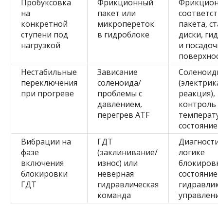
Пробуксовка
Фрикционный
Фрикцио
на
пакет или
соответс
конкретной
микропереток
пакета, с
ступени под
в гидроблоке
диски, ги
нагрузкой
и посадо
поверхно
Нестабильные
Зависание
Соленоид
переключения
соленоида/
(электрик
при прогреве
проблемы с
реакция),
давлением,
контроль
перегрев ATF
температ
состояние
Вибрации на
ГДТ
Диагност
фазе
(заклинивание/
логике
включения
износ) или
блокиров
блокировки
неверная
состояние
ГДТ
гидравлическая
гидравли
команда
управлен