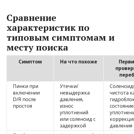
Сравнение
характеристик по
типовым симптомам и
месту поиска
Симптом
На что похоже
Перв
провер
пере
Пинки при
Утечки/
Соленоид
включении
невыдержка
чистота к
D/R после
давления,
гидроблок
простоя
износ
состояние
уплотнений
уплотнен
или соленоид с
коррекци
задержкой
давления