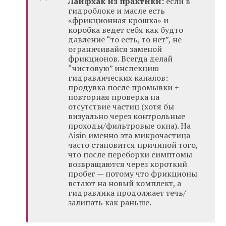
Лайфхак из практики:
если в
гидроблоке и масле есть
«фрикционная крошка» и
коробка ведет себя как будто
давление “то есть, то нет”, не
ограничивайся заменой
фрикционов. Всегда делай
“чистовую” инспекцию
гидравлических каналов:
продувка после промывки +
повторная проверка на
отсутствие частиц (хотя бы
визуально через контрольные
проходы/фильтровые окна). На
Aisin именно эта микрочастица
часто становится причиной того,
что после переборки симптомы
возвращаются через короткий
пробег — потому что фрикционы
встают на новый комплект, а
гидравлика продолжает течь/
залипать как раньше.