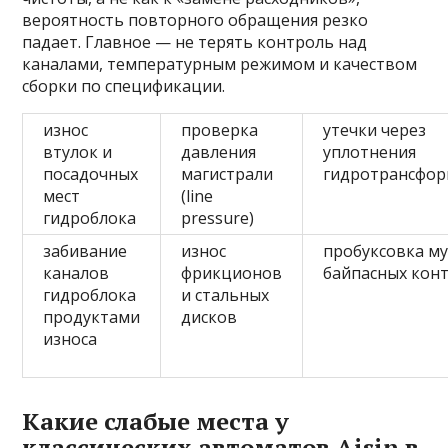
вероятность повторного обращения резко
падает. Главное — не терять контроль над
каналами, температурным режимом и качеством
сборки по спецификации.
износ
проверка
утечки через
втулок и
давления
уплотнения
посадочных
магистрали
гидротрансфор
мест
(line
гидроблока
pressure)
забивание
износ
пробуксовка му
каналов
фрикционов
байпасных кон
гидроблока
и стальных
продуктами
дисков
износа
Какие слабые места у
классических автоматов Aisin в