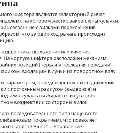
типа
ного шифтера являются селекторный рычаг,
нделем), на котором жёстко закреплены кулачки.
ри), связанные с вилками переключения.
образом, что за один ход рычага происходит
зицию.
 подшипника скольжения или качения,
. На корпусе шифтера расположен механизм
айних позиций (первая и последняя передачи).
ариком, входящим в лунки на поворотном валу.
ым параметром, определяющим закон движения
ки с постоянным радиусом (выдержка) и
 подъёма кулачка выбирается из условия
тном воздействии со стороны вилок.
рах последовательного типа чаще всего
олибденовым покрытием), что позволяет
ысить долговечность. Управление