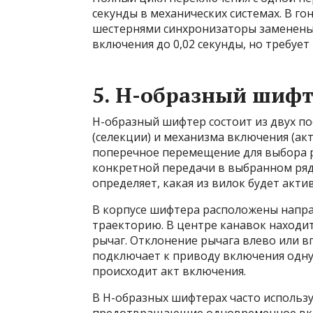
секунды в механических системах. В г
шестернями синхронизаторы заменены
включения до 0,02 секунды, но требуе
5. H-образный шифт
H-образный шифтер состоит из двух п
(селекции) и механизма включения (акт
поперечное перемещение для выбора р
конкретной передачи в выбранном ряду
определяет, какая из вилок будет акти
В корпусе шифтера расположены напр
траекторию. В центре канавок находит
рычаг. Отклонение рычага влево или 
подключает к приводу включения одну
происходит акт включения.
В H-образных шифтерах часто использу