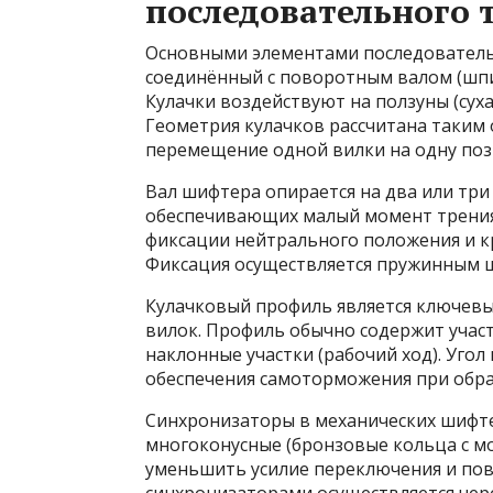
последовательного 
Основными элементами последователь
соединённый с поворотным валом (шпи
Кулачки воздействуют на ползуны (суха
Геометрия кулачков рассчитана таким 
перемещение одной вилки на одну по
Вал шифтера опирается на два или три
обеспечивающих малый момент трения
фиксации нейтрального положения и кр
Фиксация осуществляется пружинным ш
Кулачковый профиль является ключев
вилок. Профиль обычно содержит участ
наклонные участки (рабочий ход). Угол
обеспечения самоторможения при обра
Синхронизаторы в механических шифте
многоконусные (бронзовые кольца с м
уменьшить усилие переключения и пов