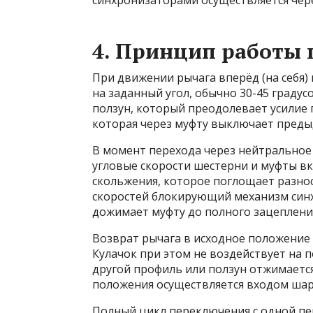
синхронизаторами осуществляется чер
4. Принцип работы
При движении рычага вперёд (на себя)
на заданный угол, обычно 30-45 градусо
ползун, который преодолевает усилие
которая через муфту выключает пред
В момент перехода через нейтрально
угловые скорости шестерни и муфты вк
скольжения, которое поглощает разно
скоростей блокирующий механизм синх
дожимает муфту до полного зацеплени
Возврат рычага в исходное положение
Кулачок при этом не воздействует на п
другой профиль или ползун отжимаетс
положения осуществляется входом шар
Полный цикл переключения с одной пер