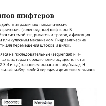
типов шифтеров
здействия различают механические,
ктрические (соленоидные) шифтеры. В
ся системой тяг, рычагов и тросов, а фиксация
м или кулисным механизмом. Гидравлические
ти для перемещения штоков и вилок.
ся на последовательные (sequential) и H-
ельных шифтерах переключение осуществляется
-3-4 и т.д.) качанием рычага вперёд/назад. H-
ольный выбор любой передачи движением рычага