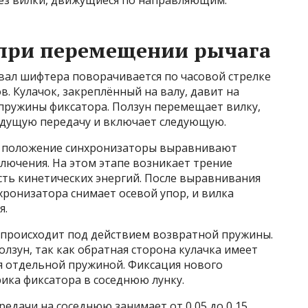
ез вилки, движущиеся по направляющим.
 при перемещении рычага
 вал шифтера поворачивается по часовой стрелке
в. Кулачок, закреплённый на валу, давит на
 пружины фиксатора. Ползун перемещает вилку,
ыдущую передачу и включает следующую.
е положение синхронизаторы выравнивают
лючения. На этом этапе возникает трение
сть кинетических энергий. После выравнивания
ронизатора снимает осевой упор, и вилка
я.
 происходит под действием возвратной пружины.
олзун, так как обратная сторона кулачка имеет
я отдельной пружиной. Фиксация нового
ика фиксатора в соседнюю лунку.
едачи на соседнюю занимает от 0,05 до 0,15