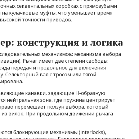
оночных секвентальных коробках с прямозубыми
 на кулачковые муфты, что уменьшает время
т высокой точности приводов.
ер: конструкция и логика
оследовательных механизмов: механизма выбора
ивации). Рычаг имеет две степени свободы:
яда передач и продольное для включения
. Селекторный вал с тросом или тягой
вирована.
авляющие канавки, задающие H-образную
ся нейтральная зона, где пружина центрирует
вправо перемещает ползун выбора, который
 из вилок. При продольном движении рычага
ются блокирующие механизмы (interlocks),