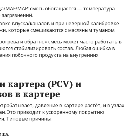
а/MAF/MAP: смесь обогащается — температура
 загрязнений.
совке впуска/каналов и при неверной калибровке
ажи, которые смешиваются с масляным туманом.
рогрева и обратно» смесь может часто работать в
аются стабилизировать состав. Любая ошибка в
ения побочного продукта на внутренних
 картера (PCV) и
ов в картере
трабатывает, давление в картере растёт, и в узлах
н. Это приводит к ускоренному покрытию
ия. Типовые причины:
джа,