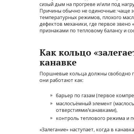
сизый дым на прогреве и/или под нагр
Причины обычно не одиночные: чаще э
температурных режимов, плохого масл
дефектов механики, где первое звено
признаками по тепловому балансу и со
Как кольцо «залегае
канавке
Поршневые кольца должны свободно п
они работают как:
барьер по газам (первое компре
маслосъёмный элемент (маслосъ
отверстиями/канавками),
контроль теплового режима и п
«Залегание» наступает, когда в канавк