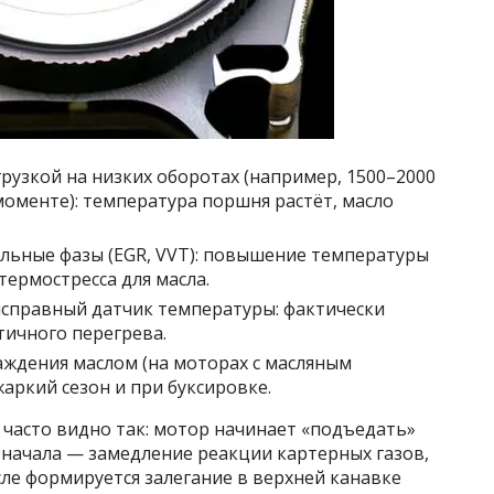
грузкой на низких оборотах (например, 1500–2000
оменте): температура поршня растёт, масло
льные фазы (EGR, VVT): повышение температуры
термостресса для масла.
исправный датчик температуры: фактически
тичного перегрева.
ждения маслом (на моторах с масляным
аркий сезон и при буксировке.
 часто видно так: мотор начинает «подъедать»
 Сначала — замедление реакции картерных газов,
сле формируется залегание в верхней канавке