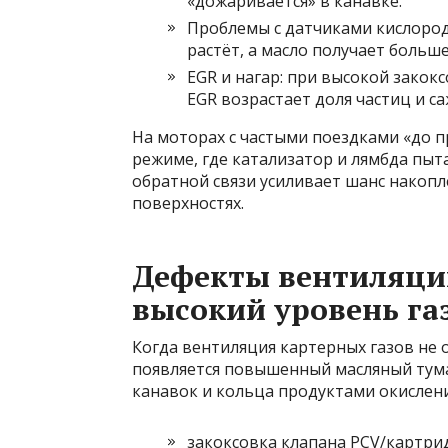
«дожаривается» в канавке.
Проблемы с датчиками кислород
растёт, а масло получает больше
EGR и нагар: при высокой закок
EGR возрастает доля частиц и с
На моторах с частыми поездками «до п
режиме, где катализатор и лямбда пыт
обратной связи усиливает шанс накопл
поверхностях.
Дефекты вентиляции
высокий уровень газ
Когда вентиляция картерных газов не о
появляется повышенный масляный тума
канавок и кольца продуктами окислен
закоксовка клапана PCV/картри