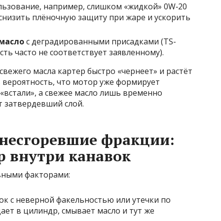
ользование, например, слишком «жидкой» 0W‑20
снизить плёночную защиту при жаре и ускорить
масло
с деградированными присадками (TS-
сть часто не соответствует заявленному).
свежего масла картер быстро «чернеет» и растёт
ь вероятность, что мотор уже формирует
«встали», а свежее масло лишь временно
т затвердевший слой.
 несгоревшие фракции:
р внутри канавок
вными факторами:
ок с неверной факельностью или утечки по
ет в цилиндр, смывает масло и тут же