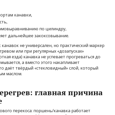
бортам канавки,
сть,
самовыравниванию по цилиндру,
ряет дальнейшее закоксовывание.
 канавок не универсален, но практический маркер
егревом или при регулярных «дозапусках»
откая езда) канавка не успевает прогреваться до
ымывается, а вместо этого накапливает
о даёт твёрдый «стекловидный» слой, который
ым маслом.
ерегрев: главная причина
е
лового перекоса: поршень/канавка работает