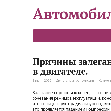
Автомоби
Причины залега
в двигателе.
8 июня 2026
Двигатель и трансмиссия
Коммент
Залегание поршневых колец — это не «
сочетания режимов эксплуатации, конс
что кольцо теряет радиальную подвиж
это проявляется падением компрессии,