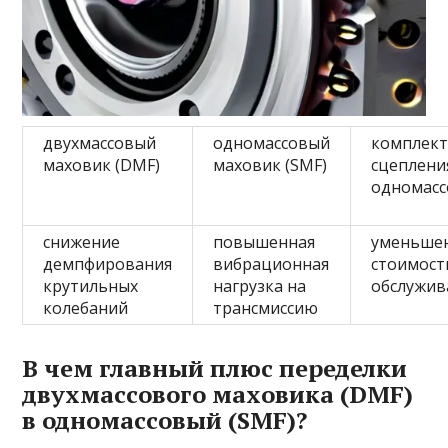
двухмассовый
одномассовый
комплек
маховик (DMF)
маховик (SMF)
сцеплени
одномас
снижение
повышенная
уменьше
демпфирования
вибрационная
стоимост
крутильных
нагрузка на
обслужив
колебаний
трансмиссию
В чем главный плюс переделки
двухмассового маховика (DMF)
в одномассовый (SMF)?