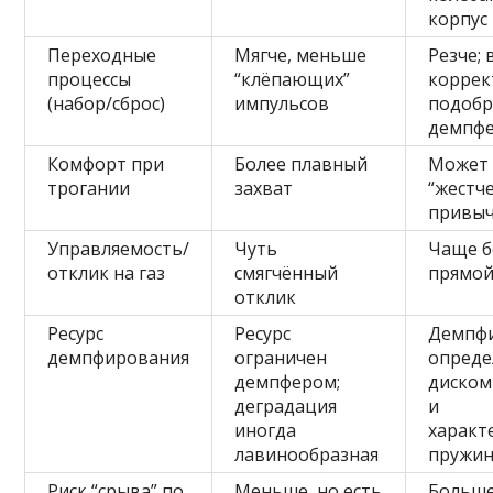
корпус
Переходные
Мягче, меньше
Резче;
процессы
“клёпающих”
коррек
(набор/сброс)
импульсов
подобр
демпфе
Комфорт при
Более плавный
Может 
трогании
захват
“жестче
привы
Управляемость/
Чуть
Чаще б
отклик на газ
смягчённый
прямой
отклик
Ресурс
Ресурс
Демпф
демпфирования
ограничен
опреде
демпфером;
диском
деградация
и
иногда
характ
лавинообразная
пружи
Риск “срыва” по
Меньше, но есть
Больш