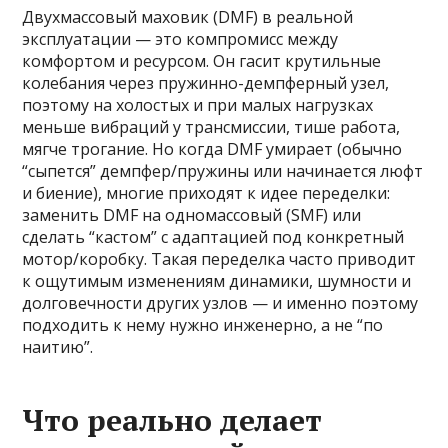
Двухмассовый маховик (DMF) в реальной
эксплуатации — это компромисс между
комфортом и ресурсом. Он гасит крутильные
колебания через пружинно-демпферный узел,
поэтому на холостых и при малых нагрузках
меньше вибраций у трансмиссии, тише работа,
мягче трогание. Но когда DMF умирает (обычно
“сыпется” демпфер/пружины или начинается люфт
и биение), многие приходят к идее переделки:
заменить DMF на одномассовый (SMF) или
сделать “кастом” с адаптацией под конкретный
мотор/коробку. Такая переделка часто приводит
к ощутимым изменениям динамики, шумности и
долговечности других узлов — и именно поэтому
подходить к нему нужно инженерно, а не “по
наитию”.
Что реально делает