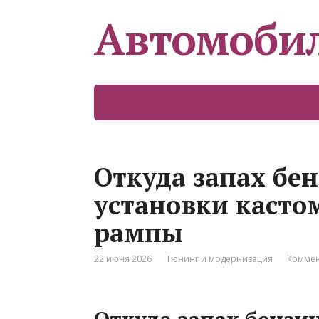
Автомоби
Откуда запах бен
установки касто
рампы
22 июня 2026
Тюнинг и модернизация
Коммен