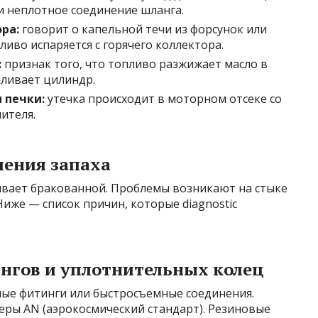
и неплотное соединение шланга.
ра:
говорит о капельной течи из форсунок или
иво испаряется с горячего коллектора.
:
признак того, что топливо разжижает масло в
аливает цилиндр.
 печки:
утечка происходит в моторном отсеке со
ителя.
ения запаха
бывает бракованной. Проблемы возникают на стыке
иже — список причин, которые diagnostic
ингов и уплотнительных колец
ые фитинги или быстросъемные соединения.
еры AN (аэрокосмический стандарт). Резиновые