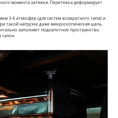
ного момента затяжки. Перетяжка деформирует
ем 3-6 атмосфер (для систем возвратного типа) и
 При такой нагрузке даже микроскопическая щель
ентально заполняет подкапотное пространство.
 салон.