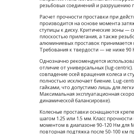
резьбовых соединений и разрушению п
Расчет прочности проставки при дейст
производится на основе момента затя
ступицы к диску. Критические зоны — 
плоскостью прилегания, а также резьб
алюминиевых проставок принимается не 
Требования к твердости — не ниже 90 
Однозначно рекомендуется использоват
отличие от универсальных (lug-centric
совпадение осей вращения колеса и ст
полностью исключает биение. Lug-cent
гайками, что допустимо лишь для легк
Максимальная эксплуатационная скорост
динамической балансировке).
Колесные проставки оснащаются крепеж
шагом 1.25 или 1.5 мм. Класс прочност
моментом в диапазоне 90-120 Нм для М
повторная подтяжка после 50-100 км п