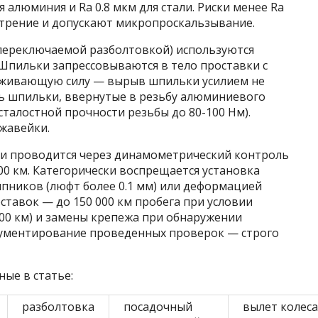
я алюминия и Ra 0.8 мкм для стали. Риски менее Ra
 трение и допускают микропроскальзывание.
 переключаемой разболтовкой) используются
Шпильки запрессовываются в тело проставки с
держивающую силу — вырыв шпильки усилием не
ть шпильки, ввернутые в резьбу алюминиевого
усталостной прочности резьбы до 80-100 Нм).
жавейки.
ки проводится через динамометрический контроль
00 км. Категорически воспрещается установка
ипников (люфт более 0.1 мм) или деформацией
тавок — до 150 000 км пробега при условии
00 км) и замены крепежа при обнаружении
кументирование проведенных проверок — строго
ые в статье:
разболтовка
посадочный
вылет колеса