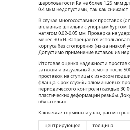
шероховатости Ra не более 1.25 мкм дл
0.4 мкм недопустимы, так как снижают
В случае многосоставных проставок (с
вплавные шпильки с упорным буртом. 
натягом 0.02-0.05 мм. Проверка на у
менее 30 кН. Запрещается использова
корпуса без стопорения (из-за низкой 
Допустимо применение вставок из нер
Итоговая оценка надежности простав
затяжки и визуальный осмотр после 50
проставок на ступицы с износом подш
фланца. Срок службы алюминиевых прос
периодического контроля (каждые 30 0
пластических деформаций резьбы. До
обязательно.
Ключевые термины и узлы, рассмотренн
центрирующее
толщина