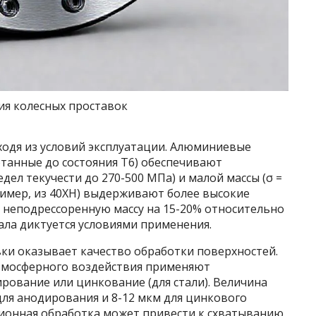
ия колесных проставок
одя из условий эксплуатации. Алюминиевые
отанные до состояния T6) обеспечивают
ел текучести до 270-500 МПа) и малой массы (σ =
апример, из 40ХН) выдерживают более высокие
 неподрессоренную массу на 15-20% относительно
ла диктуется условиями применения.
ки оказывает качество обработки поверхностей.
атмосферного воздействия применяют
рование или цинкование (для стали). Величина
для анодирования и 8-12 мкм для цинкового
ионная обработка может привести к схватыванию