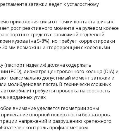
регламента затяжки ведет к усталостному
ечо приложения силы от точки контакта шины к
зывает рост реактивного момента на рулевом колесе
транспортных средств с зависимой подвеской
крен кузова (на 5-8%), но требует корректировки
е 30 мм возможны интерференции с колесными
у (паспорт изделия) должна содержать
и (PCD), диаметре центровочного кольца (DIA) и
вают максимально допустимый момент затяжки и
или молибденовая паста). В технически сложных
 автомобили) требуется проверка на соосность
 в карданных углах.
собое внимание уделяется геометрии зоны
 прилегание опорной поверхности без зазоров.
нтрации напряжений и разрушению крепежного
х обязателен контроль профилометром