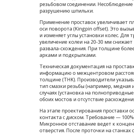
резьбовом соединении. Несоблюдение 
разрушению шпильки.
Применение проставок увеличивает пл
оси поворота (Kingpin offset). Это вы
и изменяет углы установки колес. Для 
увеличение колеи на 20-30 мм снижает 
развала-схождения. При толщине боле
арками и подкрылками.
Техническая документация на проставк
информацию о межцентровом расстояни
толщине (THK). Производители указы
тип смазки резьбы (например, медная 
случаях (установка на полноприводные
обоих мостов и отсутствие расхождения
На этапе проектирования проставки о
контакта с диском. Требование — 100%
Микронное отставание ведет к конце
отверстия. После проточки на станка