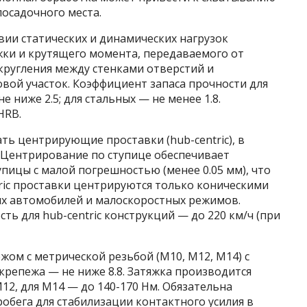
осадочного места.
вии статических и динамических нагрузок
жки и крутящего момента, передаваемого от
скругления между стенками отверстий и
овой участок. Коэффициент запаса прочности для
ниже 2.5; для стальных — не менее 1.8.
HRB.
ь центрирующие проставки (hub-centric), в
). Центрирование по ступице обеспечивает
упицы с малой погрешностью (менее 0.05 мм), что
ric проставки центрируются только коническими
их автомобилей и малоскоростных режимов.
ь для hub-centric конструкций — до 220 км/ч (при
ом с метрической резьбой (М10, М12, М14) с
и крепежа — не ниже 8.8. Затяжка производится
12, для М14 — до 140-170 Нм. Обязательна
робега для стабилизации контактного усилия в