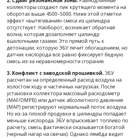
2. Сдвиг резонансной зоны.
Равнодлинные
коллекторы создают пик крутящего момента на
оборотах выше 4500–5000. Ниже этой отметки
эффект «вытягивания» смеси из цилиндра
отсутствует. Наоборот, возникает обратная
волна, которая дозаполняет цилиндр
выхлопными газами. Это прямой путь к
детонации, которую ЭБУ лечит обогащением, но
датчик кислорода все равно фиксирует бедную
смесь из-за неравномерности сгорания.
3. Конфликт с заводской прошивкой.
ЭБУ
рассчитан на определенный расход воздуха на
холостом ходу и частичных нагрузках. После
установки коллектора массовый расходометр
(MAF/DМРВ) или датчик абсолютного давления
(MAP) регистрируют нормальный поток воздуха.
Но из-за плохой продувки в цилиндры попадает
меньше кислорода. ЭБУ впрыскивает топливо по
расчету, смесь фактически оказывается богатой
(черный нагар на свечах). Однако лямбда видит