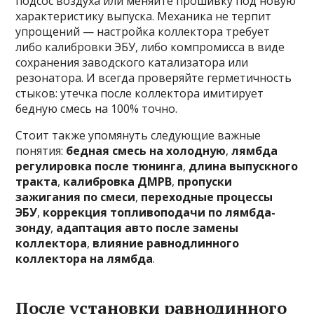
подсос воздуха или меняйте прошивку под новую
характеристику выпуска. Механика не терпит
упрощений — настройка коллектора требует
либо калибровки ЭБУ, либо компромисса в виде
сохранения заводского катализатора или
резонатора. И всегда проверяйте герметичность
стыков: утечка после коллектора имитирует
бедную смесь на 100% точно.
Стоит также упомянуть следующие важные
понятия:
бедная смесь на холодную
,
лямбда
регулировка после тюнинга
,
длина выпускного
тракта
,
калибровка ДМРВ
,
пропуски
зажигания по смеси
,
переходные процессы
ЭБУ
,
коррекция топливоподачи по лямбда-
зонду
,
адаптация авто после замены
коллектора
,
влияние равнодлинного
коллектора на лямбда
.
После установки равнодинного