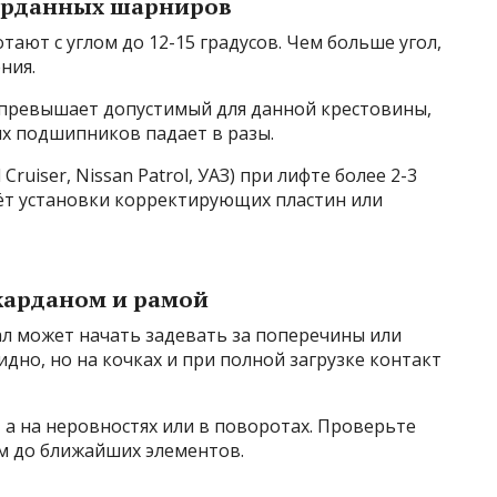
карданных шарниров
ают с углом до 12-15 градусов. Чем больше угол,
ния.
н превышает допустимый для данной крестовины,
ых подшипников падает в разы.
ruiser, Nissan Patrol, УАЗ) при лифте более 2-3
ёт установки корректирующих пластин или
 карданом и рамой
ал может начать задевать за поперечины или
идно, но на кочках и при полной загрузке контакт
, а на неровностях или в поворотах. Проверьте
мм до ближайших элементов.