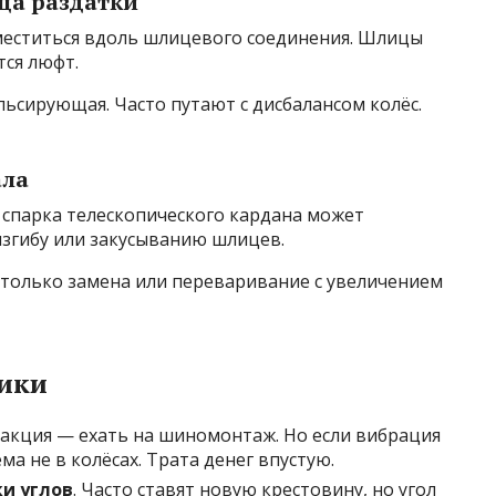
ца раздатки
меститься вдоль шлицевого соединения. Шлицы
ся люфт.
льсирующая. Часто путают с дисбалансом колёс.
ала
 спарка телескопического кардана может
оизгибу или закусыванию шлицев.
 только замена или переваривание с увеличением
ики
еакция — ехать на шиномонтаж. Но если вибрация
ема не в колёсах. Трата денег впустую.
ки углов
. Часто ставят новую крестовину, но угол