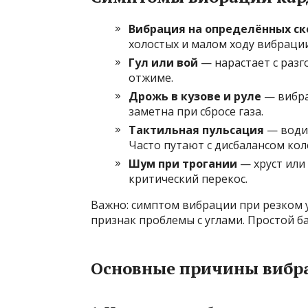
Вибрация на определённых ск
холостых и малом ходу вибрации
Гул или вой
— нарастает с разг
отжиме.
Дрожь в кузове и руле
— вибра
заметна при сбросе газа.
Тактильная пульсация
— водит
Часто путают с дисбалансом кол
Шум при трогании
— хруст или
критический перекос.
Важно: симптом вибрации при резком 
признак проблемы с углами. Простой ба
Основные причины вибра