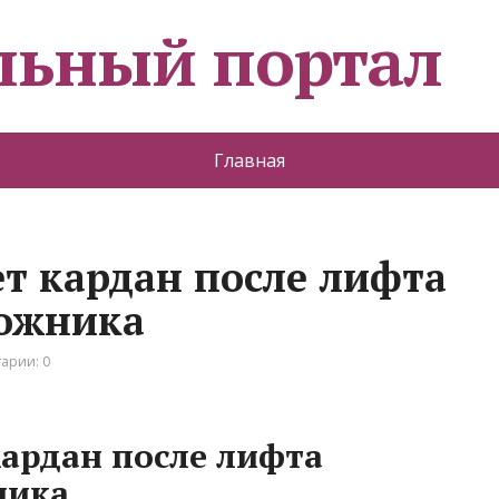
льный портал
Главная
т кардан после лифта
рожника
арии: 0
ардан после лифта
ника