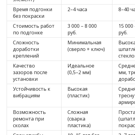
Время подгонки
2–4 часа
8–40 ч
без покраски
Стоимость работ
3 000 – 8 000
15 000 
по подгонке
руб.
руб.
Сложность
Минимальная
Высока
доработки
(сверло + ключ)
шпатл
креплений
стекло
Качество
Идеальное
Средне
зазоров после
(0,5–2 мм)
мм, тр
установки
дорабо
Устойчивость к
Высокая
Средня
вибрациям
(пластик)
тресну
армир
Возможность
Сложная
Прост
ремонта при
(сварка
(шпатл
сколах
пластика)
покрас