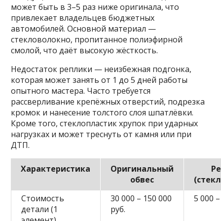
может быть в 3–5 раз ниже оригинала, что
привлекает владельцев бюджетных
автомобилей. Основной материал —
стекловолокно, пропитанное полиэфирной
смолой, что даёт высокую жёсткость.
Недостаток реплики — неизбежная подгонка,
которая может занять от 1 до 5 дней работы
опытного мастера. Часто требуется
рассверливание крепёжных отверстий, подрезка
кромок и нанесение толстого слоя шпатлёвки.
Кроме того, стеклопластик хрупок при ударных
нагрузках и может треснуть от камня или при
ДТП.
Характеристика
Оригинальный
Р
обвес
(стек
Стоимость
30 000 – 150 000
5 000 –
детали (1
руб.
элемент)