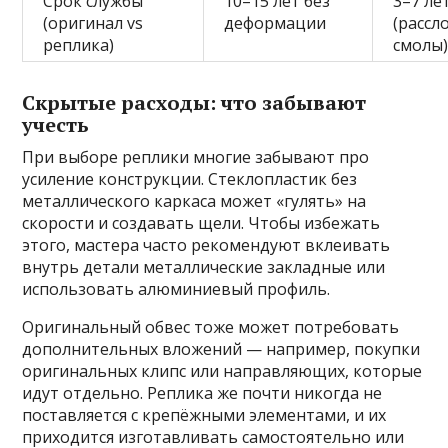
Срок службы
10–15 лет без
3–7 ле
(оригинал vs
деформации
(рассл
реплика)
смолы
Скрытые расходы: что забывают
учесть
При выборе реплики многие забывают про
усиление конструкции. Стеклопластик без
металлического каркаса может «гулять» на
скорости и создавать щели. Чтобы избежать
этого, мастера часто рекомендуют вклеивать
внутрь детали металлические закладные или
использовать алюминиевый профиль.
Оригинальный обвес тоже может потребовать
дополнительных вложений — например, покупки
оригинальных клипс или направляющих, которые
идут отдельно. Реплика же почти никогда не
поставляется с крепёжными элементами, и их
приходится изготавливать самостоятельно или