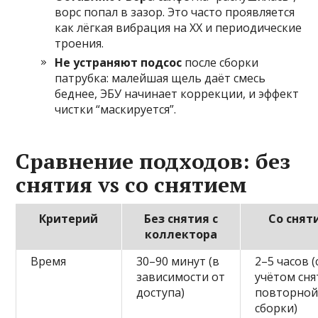
ворс попал в зазор. Это часто проявляется
как лёгкая вибрация на ХХ и периодические
троения.
Не устраняют подсос
после сборки
патрубка: малейшая щель даёт смесь
беднее, ЭБУ начинает коррекции, и эффект
чистки “маскируется”.
Сравнение подходов: без
снятия vs со снятием
Критерий
Без снятия с
Со снят
коллектора
Время
30–90 минут (в
2–5 часов (
зависимости от
учётом сня
доступа)
повторно
сборки)