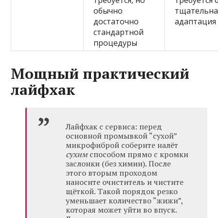
требуется, но
требуется 
обычно
тщательна
достаточно
адаптация
стандартной
процедуры
Мощный практический
лайфхак
Лайфхак с сервиса: перед
основной промывкой “сухой”
микрофиброй соберите налёт
сухим
способом прямо с кромки
заслонки (без химии). После
этого вторым проходом
наносите очиститель и чистите
щёткой. Такой порядок резко
уменьшает количество “жижи”,
которая может уйти во впуск.