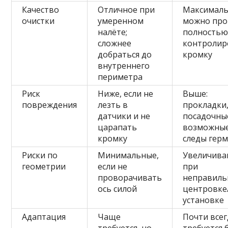
Качество
Отличное при
Максималь
очистки
умеренном
можно пр
налёте;
полностью
сложнее
контролир
добраться до
кромку
внутреннего
периметра
Риск
Ниже, если не
Выше:
повреждения
лезть в
прокладки
датчики и не
посадочны
царапать
возможны
кромку
следы гер
Риски по
Минимальные,
Увеличива
геометрии
если не
при
проворачивать
неправиль
ось силой
центровке
установке
Адаптация
Чаще
Почти всег