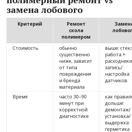
полимерный ремонт vs
замена лобового
Критерий
Ремонт
Замен
скола
лобово
полимером
Стоимость
обычно
выше: стек
существенно
работа +
ниже, зависит
расходники
от типа
запись/
повреждения
настройка
и бренда
датчиков
материала
Время
часто 30–90
как правил
минут при
дольше:
корректной
демонтаж/
диагностике
установка/
выдержка
герметика