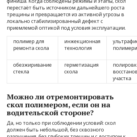
финиша. Когда соблюдены режимы и этапы, скол
перестаёт быть источником дальнейшего роста
трещины и превращается из активной угрозы в
локально стабилизированный дефект с
приемлемой оптикой под условия эксплуатации.
полимер для
инжекционная
ультрафи
ремонта скола
технология
полимери
обезжиривание
герметизация
полировк
стекла
скола
восстано
участка
Можно ли отремонтировать
скол полимером, если он на
водительской стороне?
Да, но только при соблюдении условий: скол
должен быть небольшой, без сквозного
разрушения, без глубоких трещин и с доступом к