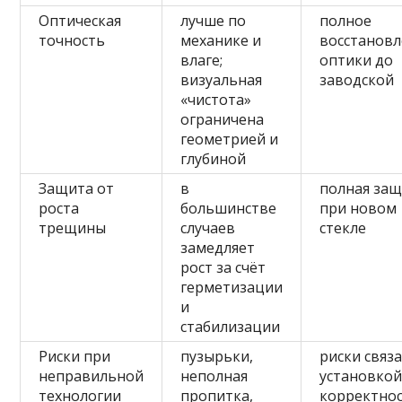
Оптическая
лучше по
полное
точность
механике и
восстанов
влаге;
оптики до
визуальная
заводской
«чистота»
ограничена
геометрией и
глубиной
Защита от
в
полная за
роста
большинстве
при новом
трещины
случаев
стекле
замедляет
рост за счёт
герметизации
и
стабилизации
Риски при
пузырьки,
риски связ
неправильной
неполная
установкой
технологии
пропитка,
корректно