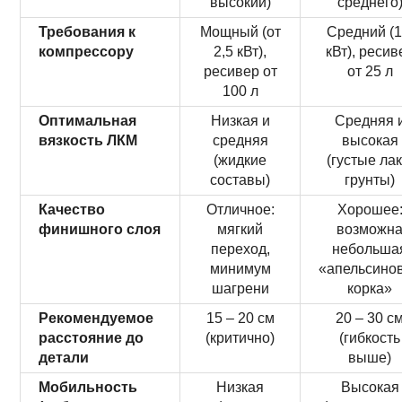
высокий)
среднего
Требования к
Мощный (от
Средний (1
компрессору
2,5 кВт),
кВт), ресив
ресивер от
от 25 л
100 л
Оптимальная
Низкая и
Средняя 
вязкость ЛКМ
средняя
высокая
(жидкие
(густые лак
составы)
грунты)
Качество
Отличное:
Хорошее
финишного слоя
мягкий
возможн
переход,
небольша
минимум
«апельсино
шагрени
корка»
Рекомендуемое
15 – 20 см
20 – 30 с
расстояние до
(критично)
(гибкость
детали
выше)
Мобильность
Низкая
Высокая