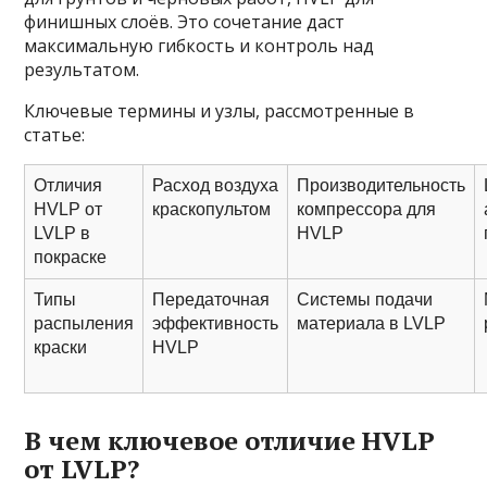
финишных слоёв. Это сочетание даст
максимальную гибкость и контроль над
результатом.
Ключевые термины и узлы, рассмотренные в
статье:
Отличия
Расход воздуха
Производительность
HVLP от
краскопультом
компрессора для
LVLP в
HVLP
покраске
Типы
Передаточная
Системы подачи
распыления
эффективность
материала в LVLP
краски
HVLP
В чем ключевое отличие HVLP
от LVLP?