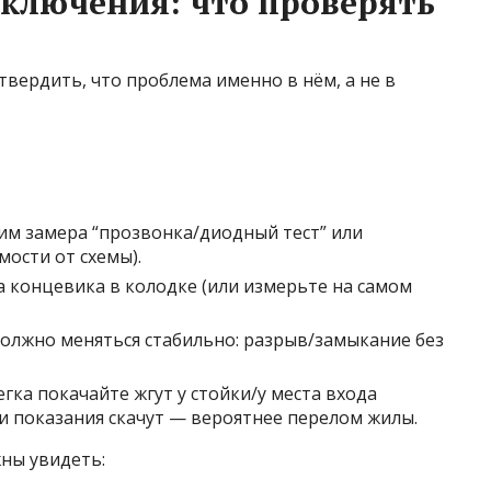
ключения: что проверять
вердить, что проблема именно в нём, а не в
им замера “прозвонка/диодный тест” или
мости от схемы).
 концевика в колодке (или измерьте на самом
олжно меняться стабильно: разрыв/замыкание без
егка покачайте жгут у стойки/у места входа
ли показания скачут — вероятнее перелом жилы.
ны увидеть: