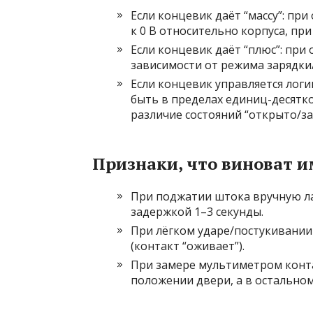
Если концевик даёт “массу”: пр
к 0 В относительно корпуса, п
Если концевик даёт “плюс”: при 
зависимости от режима зарядки/
Если концевик управляется лог
быть в пределах единиц-десятко
различие состояний “открыто/за
Признаки, что виноват 
При поджатии штока вручную лам
задержкой 1–3 секунды.
При лёгком ударе/постукивании
(контакт “оживает”).
При замере мультиметром конт
положении двери, а в остальном