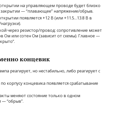
и открытии на управляющем проводе будет близко
ри закрытии — “плавающее” напряжение/обрыв.
открытии появляется +12 В (или +11.5…13.8 В в
нагрузки).
икой через резистор/провод: сопротивление может
в Ом или сотен Ом (зависит от схемы). Главное —
крыто”.
именно концевик
па реагирует, но нестабильно, либо реагирует с
 по корпусу концевика появляется срабатывание
акты меняют состояние только в одном
 — “обрыв”.