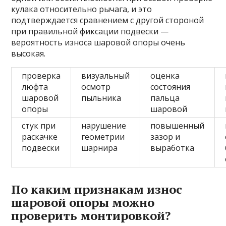
кулака относительно рычага, и это
подтверждается сравнением с другой стороной
при правильной фиксации подвески —
вероятность износа шаровой опоры очень
высокая.
проверка
визуальный
оценка
люфта
осмотр
состояния
шаровой
пыльника
пальца
опоры
шаровой
стук при
нарушение
повышенный
раскачке
геометрии
зазор и
подвески
шарнира
выработка
По каким признакам износ
шаровой опоры можно
проверить монтировкой?