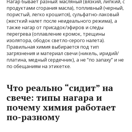
Нагар бывает разный: масляный (вязкий, липкий, с
продуктами сгорания масла), топливный (черный,
пористый, легко крошится), сульфатно-лаковый
(жесткий налет после неидеального режима), а
также нагар от присадок/эфиров и следы
перегрева (оплавление кромок, трещины
изолятора, ободок светло-серого налета).
Правильная химия выбирается под тип
загрязнения и материал свечи (никель, иридий/
платина, медный сердечник), а не “по запаху” и не
по обещаниям на этикетке.
Что реально “сидит” на
свече: типы нагара и
почему химия работает
по-разному