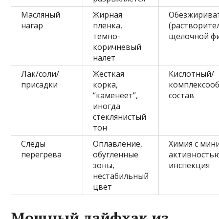
Масляный
Жирная
Обезжирива
нагар
пленка,
(растворител
темно-
щелочной ф
коричневый
налет
Лак/соли/
Жесткая
Кислотный/
присадки
корка,
комплексоо
“каменеет”,
состав
иногда
стеклянистый
тон
Следы
Оплавление,
Химия с мин
перегрева
обугленные
активностью
зоны,
инспекция
нестабильный
цвет
Мощный лайфхак из