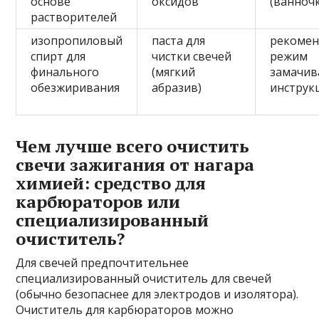
основе
оксидов
(ванноч
растворителей
изопропиловый
паста для
рекоме
спирт для
чистки свечей
режим
финального
(мягкий
замачив
обезжиривания
абразив)
инструк
Чем лучше всего очистить
свечи зажигания от нагара
химией: средство для
карбюраторов или
специализированный
очиститель?
Для свечей предпочтительнее
специализированный очиститель для свечей
(обычно безопаснее для электродов и изолятора).
Очиститель для карбюраторов можно