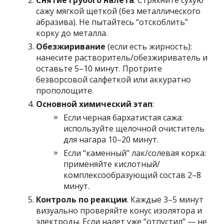
Снятие грубого налета
. Стряхните сухую
сажу мягкой щеткой (без металлического
абразива). Не пытайтесь “отскоблить”
корку до металла.
Обезжиривание
(если есть жирность):
нанесите растворитель/обезжириватель и
оставьте 5–10 минут. Протрите
безворсовой салфеткой или аккуратно
прополощите.
Основной химический этап
:
Если черная бархатистая сажа:
используйте щелочной очиститель
для нагара 10–20 минут.
Если “каменный” лак/солевая корка:
применяйте кислотный/
комплексообразующий состав 2–8
минут.
Контроль по реакции
. Каждые 3–5 минут
визуально проверяйте конус изолятора и
электроды. Если налет уже “отпустил” — не