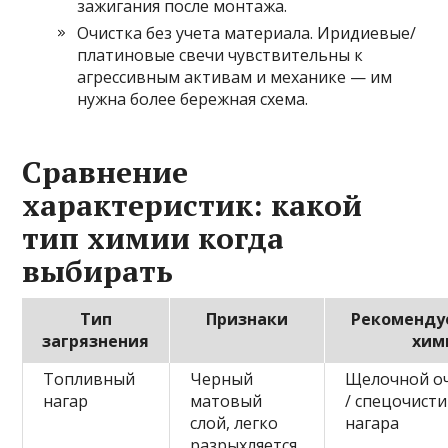
зажигания после монтажа.
Очистка без учета материала. Иридиевые/
платиновые свечи чувствительны к
агрессивным активам и механике — им
нужна более бережная схема.
Сравнение
характеристик: какой
тип химии когда
выбирать
Тип
Признаки
Рекоменду
загрязнения
хим
Топливный
Черный
Щелочной о
нагар
матовый
/ спецочист
слой, легко
нагара
разрыхляется