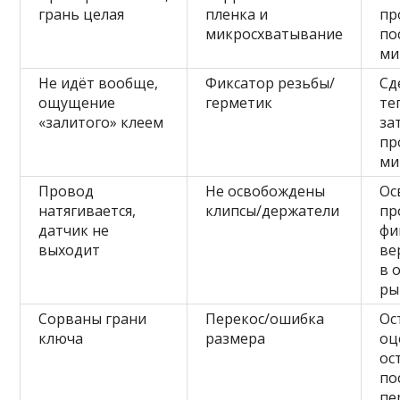
грань целая
пленка и
пр
микросхватывание
по
ми
Не идёт вообще,
Фиксатор резьбы/
Сд
ощущение
герметик
те
«залитого» клеем
за
пр
ми
Провод
Не освобождены
Ос
натягивается,
клипсы/держатели
пр
датчик не
фи
выходит
ве
в 
ры
Сорваны грани
Перекос/ошибка
Ос
ключа
размера
оц
ос
по
пе