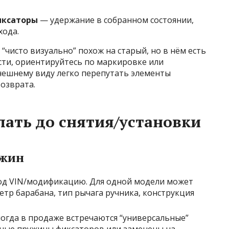
иксаторы
— удержание в собранном состоянии,
хода.
“чисто визуально” похож на старый, но в нём есть
сти, ориентируйтесь по маркировке или
нешнему виду легко перепутать элементы
озврата.
лать до снятия/установки
ужин
од VIN/модификацию. Для одной модели может
етр барабана, тип рычага ручника, конструкция
ногда в продаже встречаются “универсальные”