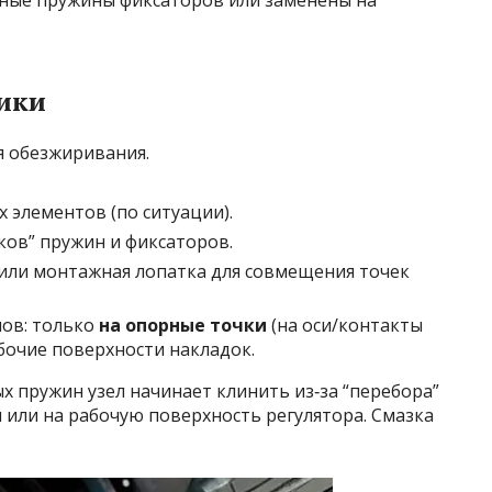
ьные пружины фиксаторов или заменены на
ники
я обезжиривания.
 элементов (по ситуации).
ков” пружин и фиксаторов.
или монтажная лопатка для совмещения точек
ов: только
на опорные точки
(на оси/контакты
бочие поверхности накладок.
х пружин узел начинает клинить из‑за “перебора”
 или на рабочую поверхность регулятора. Смазка