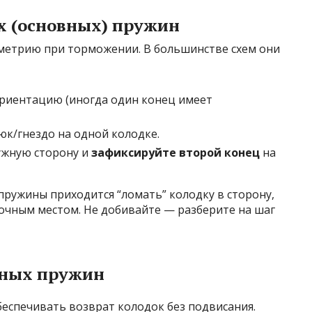
х (основных) пружин
метрию при торможении. В большинстве схем они
ориентацию (иногда один конец имеет
юк/гнездо на одной колодке.
ужную сторону и
зафиксируйте второй конец
на
 пружины приходится “ломать” колодку в сторону,
дочным местом. Не добивайте — разберите на шаг
тных пружин
спечивать возврат колодок без подвисания.