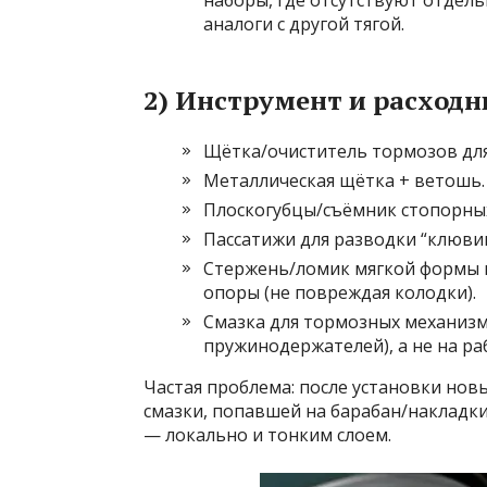
наборы, где отсутствуют отдел
аналоги с другой тягой.
2) Инструмент и расход
Щётка/очиститель тормозов дл
Металлическая щётка + ветошь.
Плоскогубцы/съёмник стопорных
Пассатижи для разводки “клюви
Стержень/ломик мягкой формы 
опоры (не повреждая колодки).
Смазка для тормозных механизм
пружинодержателей), а не на ра
Частая проблема: после установки новы
смазки, попавшей на барабан/накладки
— локально и тонким слоем.