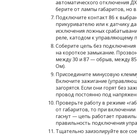
автоматического отключения ДХ
берите от лампы габаритов, но в
Подключите контакт 86 к выбра
прикуривателю или к датчику дав
исключения ложных срабатываний
реле, катодом к управляющему п
Соберите цепь без подключения 
на короткое замыкание. Прозвон
между 30 и 87 — обрыв, между 85
Ом).
Присоедините минусовую клемму 
Включите зажигание (управляющи
загорятся. Если они горят без з
провод постоянно под напряжен
Проверьте работу в режиме «га
от габаритов, то при включении 
гаснут — цепь работает правиль
правильность подключения упр
Тщательно заизолируйте все сое