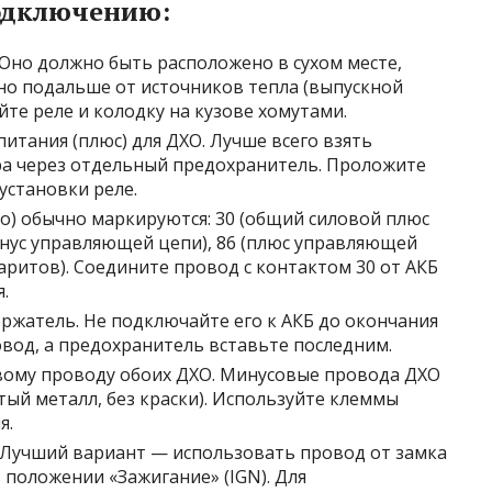
одключению:
 Оно должно быть расположено в сухом месте,
но подальше от источников тепла (выпускной
йте реле и колодку на кузове хомутами.
итания (плюс) для ДХО. Лучше всего взять
ра через отдельный предохранитель. Проложите
установки реле.
го) обычно маркируются: 30 (общий силовой плюс
(минус управляющей цепи), 86 (плюс управляющей
аритов). Соедините провод с контактом 30 от АКБ
.
ржатель. Не подключайте его к АКБ до окончания
вод, а предохранитель вставьте последним.
вому проводу обоих ДХО. Минусовые провода ДХО
стый металл, без краски). Используйте клеммы
я.
Лучший вариант — использовать провод от замка
 положении «Зажигание» (IGN). Для