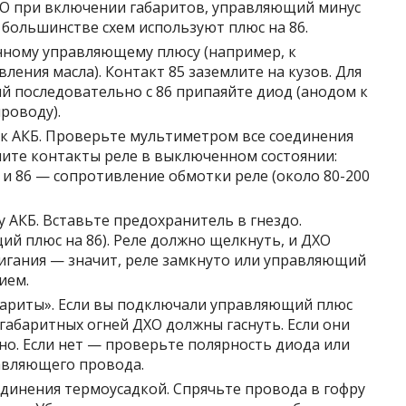
О при включении габаритов, управляющий минус
 большинстве схем используют плюс на 86.
нному управляющему плюсу (например, к
ления масла). Контакт 85 заземлите на кузов. Для
 последовательно с 86 припаяйте диод (анодом к
роводу).
к АКБ. Проверьте мультиметром все соединения
ите контакты реле в выключенном состоянии:
 и 86 — сопротивление обмотки реле (около 80-200
АКБ. Вставьте предохранитель в гнездо.
й плюс на 86). Реле должно щелкнуть, и ДХО
ажигания — значит, реле замкнуто или управляющий
ием.
бариты». Если вы подключали управляющий плюс
габаритных огней ДХО должны гаснуть. Если они
но. Если нет — проверьте полярность диода или
авляющего провода.
динения термоусадкой. Спрячьте провода в гофру