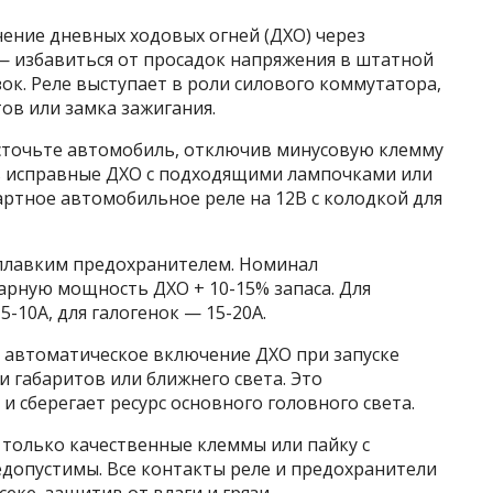
ение дневных ходовых огней (ДХО) через
— избавиться от просадок напряжения в штатной
ок. Реле выступает в роли силового коммутатора,
ов или замка зажигания.
сточьте автомобиль, отключив минусовую клемму
сть исправные ДХО с подходящими лампочками или
ртное автомобильное реле на 12В с колодкой для
плавким предохранителем. Номинал
арную мощность ДХО + 10-15% запаса. Для
-10А, для галогенок — 15-20А.
 автоматическое включение ДХО при запуске
 габаритов или ближнего света. Это
и сберегает ресурс основного головного света.
 только качественные клеммы или пайку с
едопустимы. Все контакты реле и предохранители