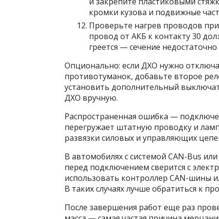
и закрепите пластиковыми стяжка
кромки кузова и подвижные част
Проверьте нагрев проводов при
провод от АКБ к контакту 30 до
греется — сечение недостаточно 
Опционально: если ДХО нужно отключа
противотуманок, добавьте второе рел
установить дополнительный выключат
ДХО вручную.
Распространенная ошибка — подключен
перегружает штатную проводку и лампы
развязки силовых и управляющих цепе
В автомобилях с системой CAN-Bus ил
перед подключением сверится с элект
использовать контроллер CAN-шины и
В таких случаях лучше обратиться к п
После завершения работ еще раз прове
масса — самая частая причина мерцани