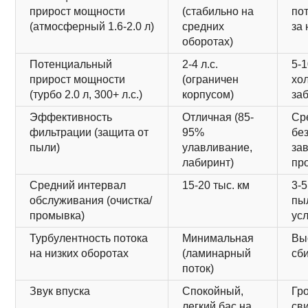
прирост мощности
(стабильно на
по
(атмосферный 1.6-2.0 л)
средних
за
оборотах)
Потенциальный
2-4 л.с.
5-1
прирост мощности
(ограничен
хо
(турбо 2.0 л, 300+ л.с.)
корпусом)
за
Эффективность
Отличная (85-
Ср
фильтрации (защита от
95%
без
пыли)
улавливание,
зав
лабиринт)
пр
Средний интервал
15-20 тыс. км
3-5
обслуживания (очистка/
пы
промывка)
ус
Турбулентность потока
Минимальная
Вы
на низких оборотах
(ламинарный
сб
поток)
Звук впуска
Спокойный,
Гро
легкий бас на
св