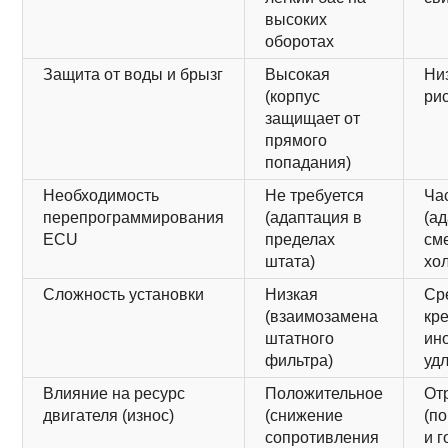
высоких
оборотах
Защита от воды и брызг
Высокая
Ни
(корпус
ри
защищает от
прямого
попадания)
Необходимость
Не требуется
Ча
перепрограммирования
(адаптация в
(а
ECU
пределах
см
штата)
хо
Сложность установки
Низкая
Ср
(взаимозамена
кре
штатного
ин
фильтра)
уд
Влияние на ресурс
Положительное
От
двигателя (износ)
(снижение
(п
сопротивления
и 