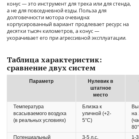
конус — это инструмент для трека или для стенда,
а не для повседневной езды. Польза для
долговечности мотора очевидна:
корпусированный вариант продлевает ресурс на
десятки тысяч километров, а конус —
укорачивает его при агрессивной эксплуатации.
Таблица характеристик:
сравнение двух систем
Параметр
Нулевик в
штатное
место
Температура
Близка к
Вы
всасываемого воздуха
уличной (+2-
на
(в реальных условиях)
5°C)
(ча
80
Потенциальный
3-5 л.с.
1-3