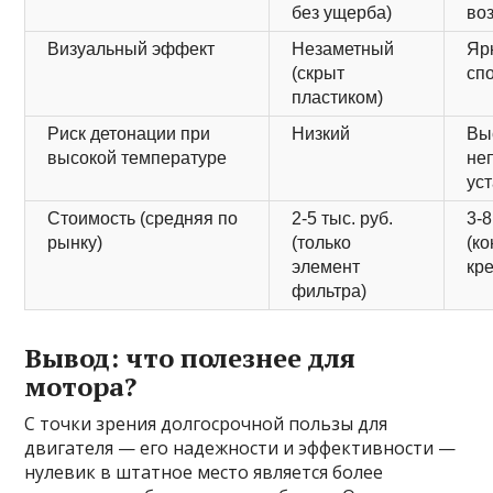
без ущерба)
воз
Визуальный эффект
Незаметный
Яр
(скрыт
сп
пластиком)
Риск детонации при
Низкий
Вы
высокой температуре
не
ус
Стоимость (средняя по
2-5 тыс. руб.
3-8
рынку)
(только
(ко
элемент
кр
фильтра)
Вывод: что полезнее для
мотора?
С точки зрения долгосрочной пользы для
двигателя — его надежности и эффективности —
нулевик в штатное место является более