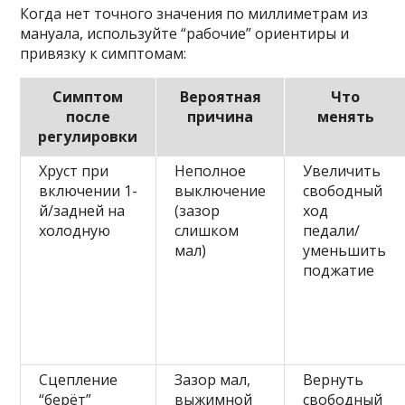
Когда нет точного значения по миллиметрам из
мануала, используйте “рабочие” ориентиры и
привязку к симптомам:
Симптом
Вероятная
Что
после
причина
менять
регулировки
Хруст при
Неполное
Увеличить
включении 1-
выключение
свободный
й/задней на
(зазор
ход
холодную
слишком
педали/
мал)
уменьшить
поджатие
Сцепление
Зазор мал,
Вернуть
“берёт”
выжимной
свободный