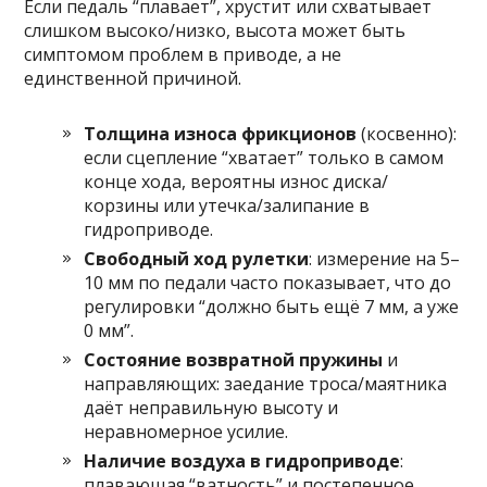
Если педаль “плавает”, хрустит или схватывает
слишком высоко/низко, высота может быть
симптомом проблем в приводе, а не
единственной причиной.
Толщина износа фрикционов
(косвенно):
если сцепление “хватает” только в самом
конце хода, вероятны износ диска/
корзины или утечка/залипание в
гидроприводе.
Свободный ход рулетки
: измерение на 5–
10 мм по педали часто показывает, что до
регулировки “должно быть ещё 7 мм, а уже
0 мм”.
Состояние возвратной пружины
и
направляющих: заедание троса/маятника
даёт неправильную высоту и
неравномерное усилие.
Наличие воздуха в гидроприводе
:
плавающая “ватность” и постепенное