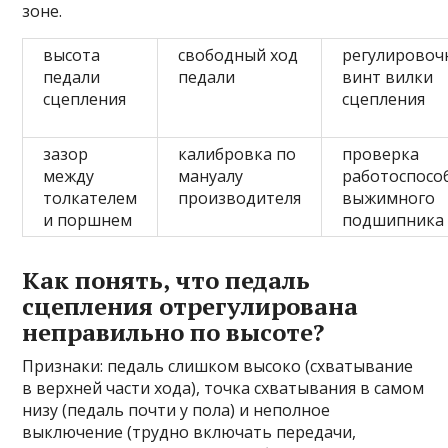
зоне.
высота
свободный ход
регулировоч
педали
педали
винт вилки
сцепления
сцепления
зазор
калибровка по
проверка
между
мануалу
работоспосо
толкателем
производителя
выжимного
и поршнем
подшипника
Как понять, что педаль
сцепления отрегулирована
неправильно по высоте?
Признаки: педаль слишком высоко (схватывание
в верхней части хода), точка схватывания в самом
низу (педаль почти у пола) и неполное
выключение (трудно включать передачи,