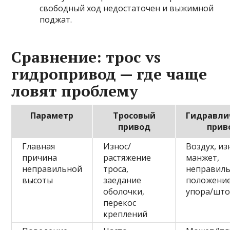
свободный ход недостаточен и выжимной
поджат.
Сравнение: трос vs
гидропривод — где чаще
ловят проблему
Параметр
Тросовый
Гидравли
привод
прив
Главная
Износ/
Воздух, из
причина
растяжение
манжет,
неправильной
троса,
неправил
высоты
заедание
положени
оболочки,
упора/што
перекос
креплений