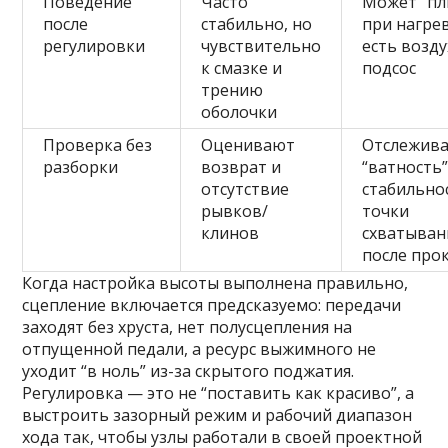
Поведение
Часто
Может “пл
после
стабильно, но
при нагрев
регулировки
чувствительно
есть возду
к смазке и
подсос
трению
оболочки
Проверка без
Оценивают
Отслежив
разборки
возврат и
“ватность”
отсутствие
стабильно
рывков/
точки
клинов
схватыван
после про
Когда настройка высоты выполнена правильно,
сцепление включается предсказуемо: передачи
заходят без хруста, нет полусцепления на
отпущенной педали, а ресурс выжимного не
уходит “в ноль” из-за скрытого поджатия.
Регулировка — это не “поставить как красиво”, а
выстроить зазорный режим и рабочий диапазон
хода так, чтобы узлы работали в своей проектной