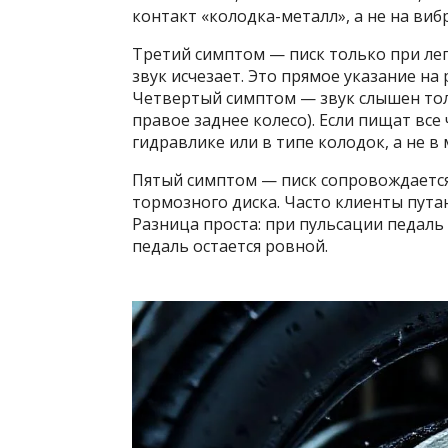
контакт «колодка-металл», а не на ви
Третий симптом — писк только при ле
звук исчезает. Это прямое указание на 
Четвертый симптом — звук слышен тол
правое заднее колесо). Если пищат вс
гидравлике или в типе колодок, а не в 
Пятый симптом — писк сопровождается 
тормозного диска. Часто клиенты пута
Разница проста: при пульсации педаль
педаль остается ровной.