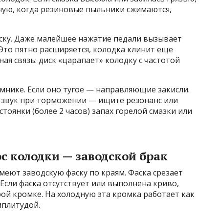
дную, когда резиновые пыльники сжимаются,
иску. Даже малейшее нажатие педали вызывает
Это пятно расширяется, колодка клинит еще
ная связь: диск «царапает» колодку с частотой
мнике. Если оно тугое — направляющие закисли.
ть звук при торможении — ищите резонанс или
стоянки (более 2 часов) запах горелой смазки или
с колодки — заводской брак
еют заводскую фаску по краям. Фаска срезает
Если фаска отсутствует или выполнена криво,
рой кромке. На холодную эта кромка работает как
мплитудой.