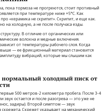
тра, пока тормоза не прогреются, стоит противный
оявляется при температуре ниже +5°C. Как
 про «керамика не скрипит». Скрипит, и еще как.
о на холодную, а не после получаса езды.
труктуру. В отличие от органических или
амические волокна и медные включения.
ависит от температуры рабочего слоя. Когда
ь выше — ее фрикционный материал становится
т амплитуду вибраций, которые мы слышим как
 нормальный холодный писк от
сти
первые 500 метров-2 километра пробега. После 3-4
и звук остается и после разогрева — это уже не
знос, задиры). Второй симптом — звук
 скрежета. Скрежет указывает на механический