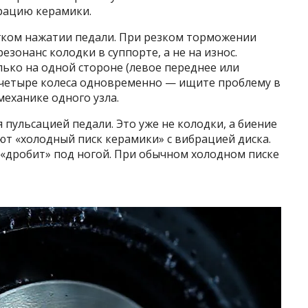
брацию керамики.
гком нажатии педали. При резком торможении
резонанс колодки в суппорте, а не на износ.
ько на одной стороне (левое переднее или
е четыре колеса одновременно — ищите проблему в
механике одного узла.
пульсацией педали. Это уже не колодки, а биение
ют «холодный писк керамики» с вибрацией диска.
 «дробит» под ногой. При обычном холодном писке