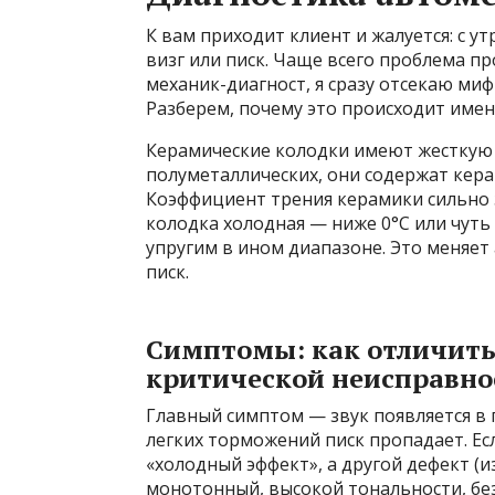
К вам приходит клиент и жалуется: с у
визг или писк. Чаще всего проблема пр
механик-диагност, я сразу отсекаю миф
Разберем, почему это происходит именн
Керамические колодки имеют жесткую с
полуметаллических, они содержат кер
Коэффициент трения керамики сильно з
колодка холодная — ниже 0°C или чут
упругим в ином диапазоне. Это меняе
писк.
Симптомы: как отличить
критической неисправно
Главный симптом — звук появляется в 
легких торможений писк пропадает. Есл
«холодный эффект», а другой дефект (и
монотонный, высокой тональности, без