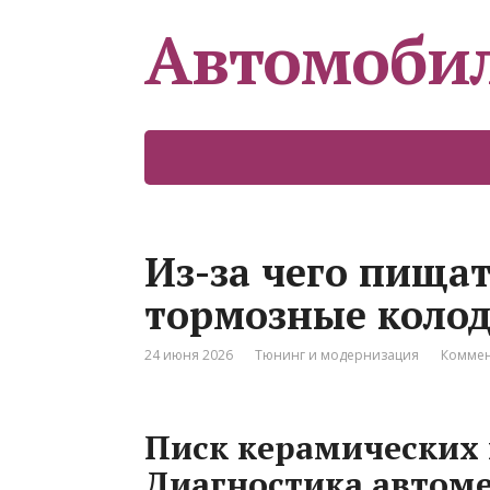
Автомоби
Из-за чего пища
тормозные колод
24 июня 2026
Тюнинг и модернизация
Коммен
Писк керамических 
Диагностика автом