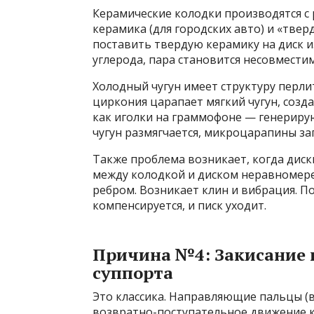
Керамические колодки производятся с 
керамика (для городских авто) и «твер
поставить твердую керамику на диск и
углерода, пара становится несовмести
Холодный чугун имеет структуру перли
циркония царапает мягкий чугун, созд
как иголки на граммофоне — генерирую
чугун размягчается, микроцарапины заг
Также проблема возникает, когда диск
между колодкой и диском неравномерен
ребром. Возникает клин и вибрация. П
компенсируется, и писк уходит.
Причина №4: Закисание
суппорта
Это классика. Направляющие пальцы (
возвратно-поступательное движение ко