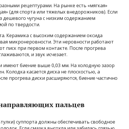
разными рецептурами. На рынке есть «мягкая»
дая» (для спорта или тяжелых внедорожников). Если
з дешевого чугуна с низким содержанием
мой по твердости.
та. Керамика с высоким содержанием оксида
авая микронеровности. Эти неровности работают
т писк при первом контакте. После прогрева
лаживаются, и звук исчезает.
и имеют биение выше 0,03 мм. На холодную зазор
. Колодка касается диска не плоскостью, а
осле прогрева диски расширяются, биение частично
 направляющих пальцев
втулки) суппорта должны обеспечивать свободное
лодок. Если смазка высохла или забилась грязью,