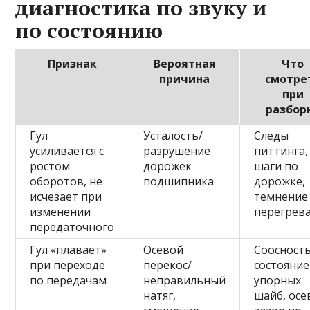
диагностика по звуку и
по состоянию
Признак
Вероятная
Что
причина
смотре
при
разбор
Гул
Усталость/
Следы
усиливается с
разрушение
питтинга,
ростом
дорожек
шаги по
оборотов, не
подшипника
дорожке,
исчезает при
темнение
изменении
перегрев
передаточного
Гул «плавает»
Осевой
Соосность
при переходе
перекос/
состояние
по передачам
неправильный
упорных
натяг,
шайб, осе