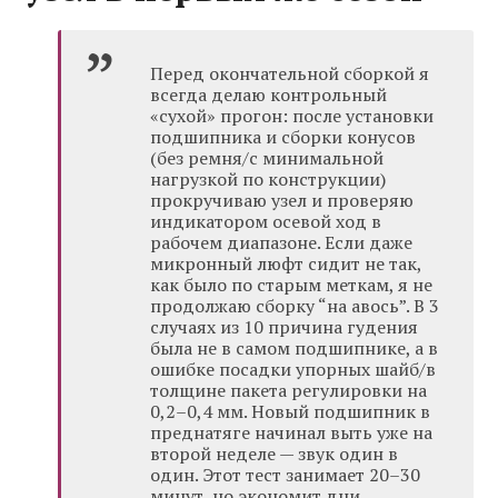
Перед окончательной сборкой я
всегда делаю контрольный
«сухой» прогон: после установки
подшипника и сборки конусов
(без ремня/с минимальной
нагрузкой по конструкции)
прокручиваю узел и проверяю
индикатором осевой ход в
рабочем диапазоне. Если даже
микронный люфт сидит не так,
как было по старым меткам, я не
продолжаю сборку “на авось”. В 3
случаях из 10 причина гудения
была не в самом подшипнике, а в
ошибке посадки упорных шайб/в
толщине пакета регулировки на
0,2–0,4 мм. Новый подшипник в
преднатяге начинал выть уже на
второй неделе — звук один в
один. Этот тест занимает 20–30
минут, но экономит дни