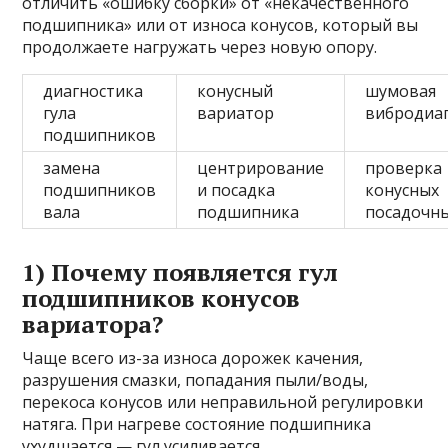
отличить «ошибку сборки» от «некачественного
подшипника» или от износа конусов, который вы
продолжаете нагружать через новую опору.
диагностика
конусный
шумовая
гула
вариатор
вибродиа
подшипников
замена
центрирование
проверка
подшипников
и посадка
конусных
вала
подшипника
посадочны
1) Почему появляется гул
подшипников конусов
вариатора?
Чаще всего из-за износа дорожек качения,
разрушения смазки, попадания пыли/воды,
перекоса конусов или неправильной регулировки
натяга. При нагреве состояние подшипника
ухудшается — гул усиливается.