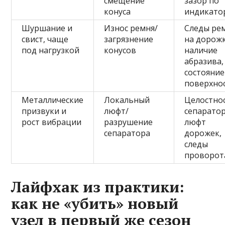
смещение
зазор по
конуса
индикато
Шуршание и
Износ ремня/
Следы ре
свист, чаще
загрязнение
на дорожк
под нагрузкой
конусов
наличие
абразива,
состояние
поверхно
Металлические
Локальный
Целостно
призвуки и
люфт/
сепаратор
рост вибрации
разрушение
люфт
сепаратора
дорожек,
следы
проворот
Лайфхак из практики:
как не «убить» новый
узел в первый же сезон