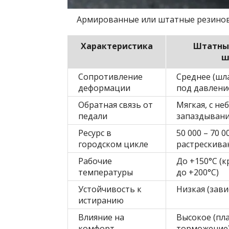
Армированные или штатные резиновы
Характеристика
Штатны
ш
Сопротивление
Среднее (шл
деформации
под давлени
Обратная связь от
Мягкая, с н
педали
запаздыван
Ресурс в
50 000 – 70 0
городском цикле
растрескива
Рабочие
До +150°C (
температуры
до +200°C)
Устойчивость к
Низкая (зави
истиранию
Влияние на
Высокое (пл
комфорт
торможение