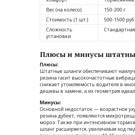
Вес (на колесо)
150-200 г
Стоимость (1 шт.)
500-1500 руб
Сложность
Стандартная
установки
Плюсы и минусы штатных
Плюсы:
Штатные шланги обеспечивают наилуч
резина гасит высокочастотные вибраци
снижает утомляемость водителя в мног
дешевы в замене, а их геометрия идеа
Минусы:
Основной недостаток — возрастное уху
резина дубеет, появляются микротрещ
мороз. Также при интенсивном тормож
шланг расширяется, увеличивая ход пе