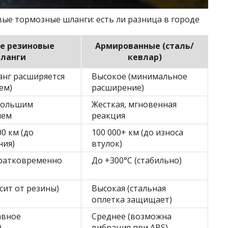
е тормозные шланги: есть ли разница в городе
е резиновые
Армированные (сталь/
ланги
кевлар)
анг расширяется
Высокое (минимальное
ем)
расширение)
ебольшим
Жесткая, мгновенная
ием
реакция
00 км (до
100 000+ км (до износа
ния)
втулок)
кратковременно
До +300°C (стабильно)
сит от резины)
Высокая (стальная
оплетка защищает)
авное
Среднее (возможна
)
вибрация при ABS)