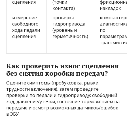
сцепления
(точки
фрикционн
контакта)
накладок
измерение
проверка
компьютер
свободного
гидропривода
диагностик
хода педали
(уровень и
по
сцепления
герметичность)
параметра
трансмисси
Как проверить износ сцепления
без снятия коробки передач?
Оцените симптомы (пробуксовка, рывки,
трудности включения), затем проведите
проверки по педали и гидроприводу: свободный
ход, давление/утечки, состояние торможением на
передаче и осмотр возможных датчиков/ошибок
в ЭБУ.