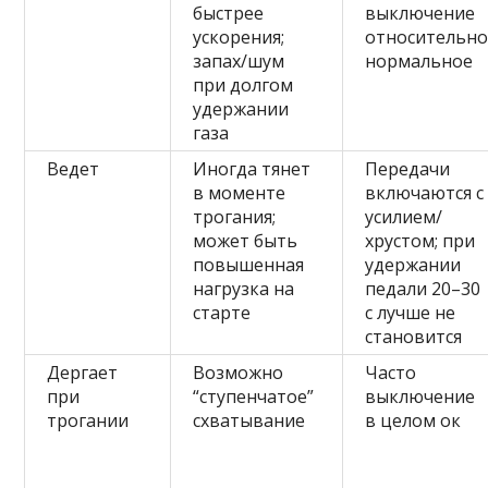
быстрее
выключение
ускорения;
относительн
запах/шум
нормальное
при долгом
удержании
газа
Ведет
Иногда тянет
Передачи
в моменте
включаются с
трогания;
усилием/
может быть
хрустом; при
повышенная
удержании
нагрузка на
педали 20–30
старте
с лучше не
становится
Дергает
Возможно
Часто
при
“ступенчатое”
выключение
трогании
схватывание
в целом ок