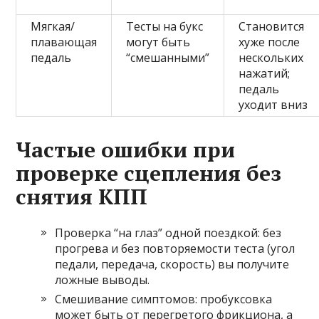
Мягкая/
Тесты на букс
Становится
плавающая
могут быть
хуже после
педаль
“смешанными”
нескольких
нажатий;
педаль
уходит вниз
Частые ошибки при
проверке сцепления без
снятия КПП
Проверка “на глаз” одной поездкой: без
прогрева и без повторяемости теста (угол
педали, передача, скорость) вы получите
ложные выводы.
Смешивание симптомов: пробуксовка
может быть от перегретого фрикциона, а