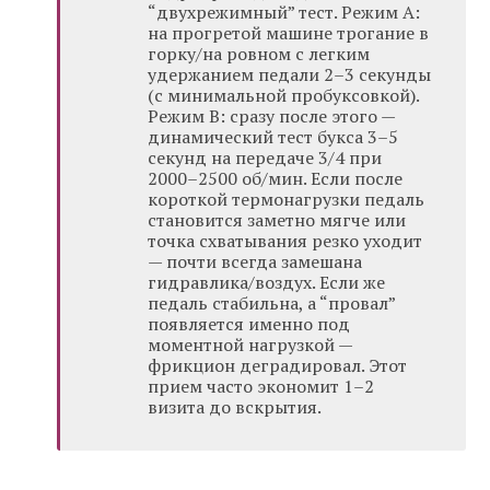
“двухрежимный” тест. Режим А:
на прогретой машине трогание в
горку/на ровном с легким
удержанием педали 2–3 секунды
(с минимальной пробуксовкой).
Режим B: сразу после этого —
динамический тест букса 3–5
секунд на передаче 3/4 при
2000–2500 об/мин. Если после
короткой термонагрузки педаль
становится заметно мягче или
точка схватывания резко уходит
— почти всегда замешана
гидравлика/воздух. Если же
педаль стабильна, а “провал”
появляется именно под
моментной нагрузкой —
фрикцион деградировал. Этот
прием часто экономит 1–2
визита до вскрытия.