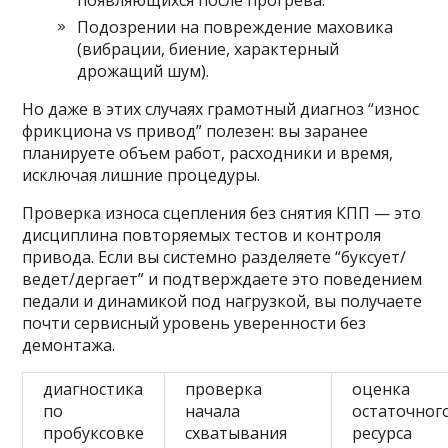
появляющихся после прогрева.
Подозрении на повреждение маховика
(вибрации, биение, характерный
дрожащий шум).
Но даже в этих случаях грамотный диагноз “износ
фрикциона vs привод” полезен: вы заранее
планируете объем работ, расходники и время,
исключая лишние процедуры.
Проверка износа сцепления без снятия КПП — это
дисциплина повторяемых тестов и контроля
привода. Если вы системно разделяете “буксует/
ведет/дергает” и подтверждаете это поведением
педали и динамикой под нагрузкой, вы получаете
почти сервисный уровень уверенности без
демонтажа.
диагностика
проверка
оценка
по
начала
остаточног
пробуксовке
схватывания
ресурса