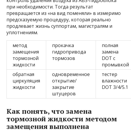
контроль удаления воздуха из ABS-гидроблока
при необходимости. Тогда результат
превращается из «на вид поменяли» в измеримо
предсказуемую процедуру, которая реально
продлевает жизнь суппортам, магистралям и
уплотнениям.
метод
прокачка
полная
замещения
гидропривода
замена
тормозной
тормозов
DOT с
жидкости
промывкой
обратная
одновременное
тестер
циркуляция
открытие/
влажности
жидкости
закрытие
DOT 3/4/5.1
штуцеров
Как понять, что замена
тормозной жидкости методом
замещения выполнена