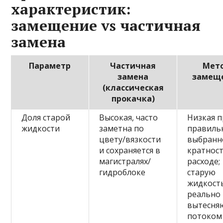
характеристик:
замещение vs частичная
замена
Параметр
Частичная
Мет
замена
замещ
(классическая
прокачка)
Доля старой
Высокая, часто
Низкая 
жидкости
заметна по
правиль
цвету/вязкости
выбранн
и сохраняется в
кратност
магистралях/
расходе;
гидроблоке
старую
жидкост
реально
вытесня
потоком