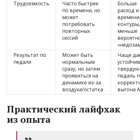
Трудоемкость
Часто быстрее
Больше
по времени, но
расход и
может
времени
потребовать
контуры,
повторных
меньше
сессий
вероятн
«недоза
Результат по
Может быть
Чаще да
педали
нормальным
устойчи
сразу, но затем
твердую
проявиться на
педаль п
динамике из-за
коррект
воздуха/остатка
выгона 
Практический лайфхак
из опыта