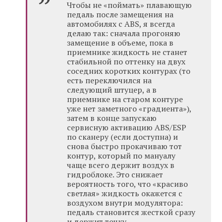
Чтобы не «поймать» плавающую
педаль после замещения на
автомобилях с ABS, я всегда
делаю так: сначала прогоняю
замещение в объеме, пока в
приемнике жидкость не станет
стабильной по оттенку на двух
соседних коротких контурах (то
есть переключился на
следующий штуцер, а в
приемнике на старом контуре
уже нет заметного «градиента»),
затем в конце запускаю
сервисную активацию ABS/ESP
по сканеру (если доступна) и
снова быстро прокачиваю тот
контур, который по мануалу
чаще всего держит воздух в
гидроблоке. Это снижает
вероятность того, что «красиво
светлая» жидкость окажется с
воздухом внутри модулятора:
педаль становится жесткой сразу
и держит точку.