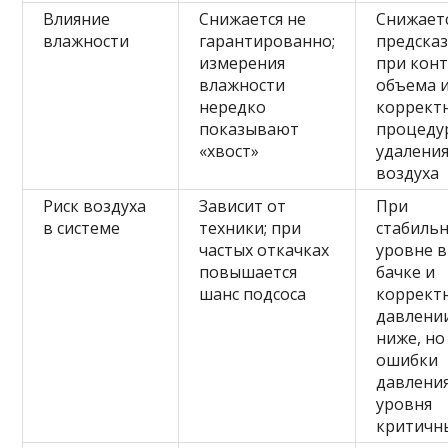
Влияние
Снижается не
Снижает
влажности
гарантированно;
предска
измерения
при кон
влажности
объема 
нередко
коррект
показывают
процеду
«хвост»
удалени
воздуха
Риск воздуха
Зависит от
При
в системе
техники; при
стабиль
частых откачках
уровне в
повышается
бачке и
шанс подсоса
коррект
давлени
ниже, но
ошибки
давлени
уровня
критичн