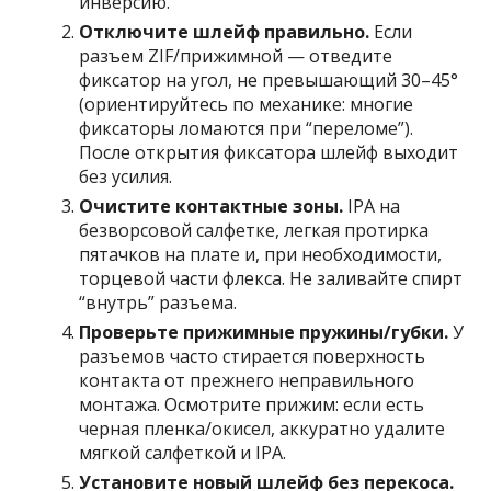
инверсию.
Отключите шлейф правильно.
Если
разъем ZIF/прижимной — отведите
фиксатор на угол, не превышающий 30–45°
(ориентируйтесь по механике: многие
фиксаторы ломаются при “переломе”).
После открытия фиксатора шлейф выходит
без усилия.
Очистите контактные зоны.
IPA на
безворсовой салфетке, легкая протирка
пятачков на плате и, при необходимости,
торцевой части флекса. Не заливайте спирт
“внутрь” разъема.
Проверьте прижимные пружины/губки.
У
разъемов часто стирается поверхность
контакта от прежнего неправильного
монтажа. Осмотрите прижим: если есть
черная пленка/окисел, аккуратно удалите
мягкой салфеткой и IPA.
Установите новый шлейф без перекоса.