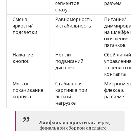
сегментов
разъем
сразу
Смена
Равномерность
Питание/
яркости/
и стабильность
диммирова
подсветки
на шлейфе 
окисление
пятачков
Нажатие
Нет ли
Сбой лини
кнопок
подвисаний
управления
дисплея
за неплотн
контакта
Мягкое
Стабильная
Микросме
покачивание
картинка при
флекса в
корпуса
легкой
разъеме
нагрузке
Лайфхак из практики:
перед
финальной сборкой сделайте