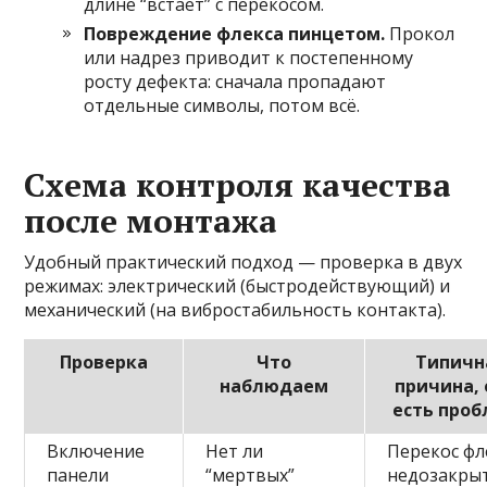
длине “встает” с перекосом.
Повреждение флекса пинцетом.
Прокол
или надрез приводит к постепенному
росту дефекта: сначала пропадают
отдельные символы, потом всё.
Схема контроля качества
после монтажа
Удобный практический подход — проверка в двух
режимах: электрический (быстродействующий) и
механический (на вибростабильность контакта).
Проверка
Что
Типичн
наблюдаем
причина, 
есть про
Включение
Нет ли
Перекос фл
панели
“мертвых”
недозакры