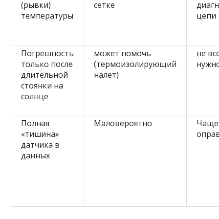
(рывки)
сетке
диагн
температуры
цепи
Погрешность
может помочь
не вс
только после
(термоизолирующий
нужн
длительной
налёт)
стоянки на
солнце
Полная
Маловероятно
Чаще
«тишина»
опра
датчика в
данных