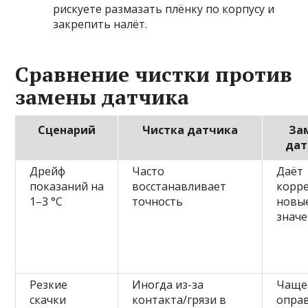
рискуете размазать плёнку по корпусу и
закрепить налёт.
Сравнение чистки против
замены датчика
Сценарий
Чистка датчика
За
дат
Дрейф
Часто
Даёт
показаний на
восстанавливает
корр
1–3 °C
точность
новы
знач
Резкие
Иногда из-за
Чаще
скачки
контакта/грязи в
опра