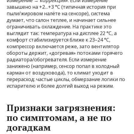
измерение → коррекция». Если измерение
завышено на +2…+3 °C (типичная история при
пыли/жировом налёте на сенсоре), система
думает, что салон теплее, и начинает сильнее
ограничивать охлаждение. На практике это
выглядит так: температура на дисплее 22 °C, а
комфорт стабилизируется ближе к 23–24 °C,
компрессор включается реже, зато вентилятор
обороты держит, «догревая» потоками горячего
радиатора/обогревателя. Если измерение
занижено (например, сенсор попал в холодный
карман от воздуховода), то климат уходит в
перерасход: частые циклы, обмерзание логики по
испарителю и более долгий выход на режим.
Признаки загрязнения:
по симптомам, а не по
догадкам