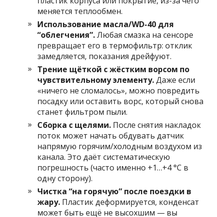
пластик корпуса или покрытие, из-за чего
меняется теплообмен.
Использование масла/WD-40 для
“облегчения”.
Любая смазка на сенсоре
превращает его в термофильтр: отклик
замедляется, показания дрейфуют.
Трение щёткой с жёстким ворсом по
чувствительному элементу.
Даже если
«ничего не сломалось», можно повредить
посадку или оставить ворс, который снова
станет фильтром пыли.
Сборка с щелями.
После снятия накладок
поток может начать обдувать датчик
напрямую горячим/холодным воздухом из
канала. Это даёт систематическую
погрешность (часто именно +1…+4 °C в
одну сторону).
Чистка “на горячую” после поездки в
жару.
Пластик деформируется, конденсат
может быть ещё не высохшим — вы