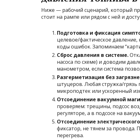
Ниже — рабочий сценарий, который при
стоит на рампе или рядом с ней и досту
Подготовка и фиксация симпт
целевое/фактическое давление, 
коды ошибок. Запоминаем “картин
Сброс давления в системе.
Откл
насоса по схеме) и доводим дав
манометром, если система позво
Разгерметизация без загрязне
штуцеров. Любая стружка/грязь 
микроподтек или ускоренный изн
Отсоединение вакуумной магис
проверяем: трещины, подсос воз
регуляторе, а в подсосе на вакуу
Отсоединение электрического 
фиксатор, не тянем за провода.
перегрева.