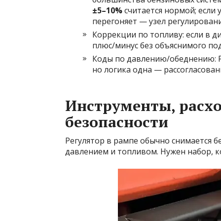
±5–10%
считается нормой; если 
перегоняет — узел регулировани
Коррекции по топливу: если в д
плюс/минус без объяснимого под
Коды по давлению/обеднению: P
но логика одна — рассогласован
Инструменты, расх
безопасности
Регулятор в рампе обычно снимается бе
давлением и топливом. Нужен набор, к