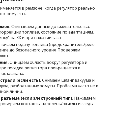
меняется в ремзоне, когда регулятор реально
п к нему есть.
омов.
Считываем данные до вмешательства:
коррекции топлива, состояние по адаптациям,
ку” на ХХ и при нажатии газа.
ючаем подачу топлива (предохранитель/реле
ление до безопасного уровня. Проверяем
ляет.
ния.
Очищаем область вокруг регулятора и
при посадке регулятора превращается в
ос клапана.
трали (если есть).
Снимаем шланг вакуума и
духа, разболтанные хомуты. Проблема часто не в
мной линии.
разъема (если электронный тип).
Нажимаем
 Проверяем контакты на зелень/окислы и следы