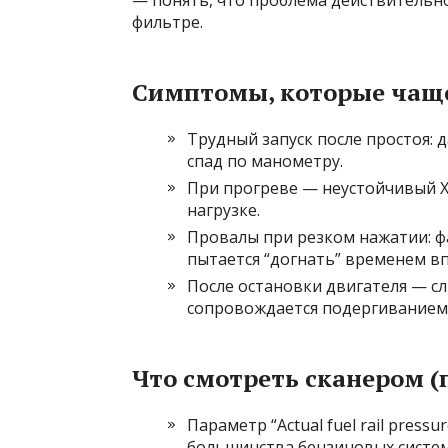
— понять, что проблема действительно 
фильтре.
Симптомы, которые чаще 
Трудный запуск после простоя: 
спад по манометру.
При прогреве — неустойчивый Х
нагрузке.
Провалы при резком нажатии: фа
пытается “догнать” временем вп
После остановки двигателя — сл
сопровождается подергиванием 
Что смотреть сканером 
Параметр “Actual fuel rail pressu
большинства бензиновых систем