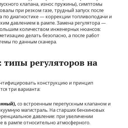
ускного клапана, износ пружины), симптомы
валы при резком газе, трудный запуск после
, а по диагностике — коррекции топливоподачи и
ким давлением в рампе. Замена регулятора —
 большим количеством инженерных нюансов:
етизацию делать безопасно, а после работ
темы по данным сканера.
 типы регуляторов на
ентифицировать конструкцию и принцип
тся три варианта:
нный),
со встроенным перепускным клапаном и
акуумную магистраль. На старших бензиновых
еренциальное давление: при увеличении
е в рампе относительно атмосферного.