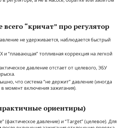
в регуляторе, а не в насосе, обратке или забитом
всего “кричат” про регулятор
давление не удерживается, наблюдается быстрый
Х и “плавающая” топливная коррекция на легкой
ктическое давление отстает от целевого, ЭБУ
рыска.
ышно, что система “не держит” давление (иногда
в момент включения зажигания).
(практичные ориентиры)
re” (фактическое давление) и “Target” (целевое). Для
 после включения зажигания отклонение порядка