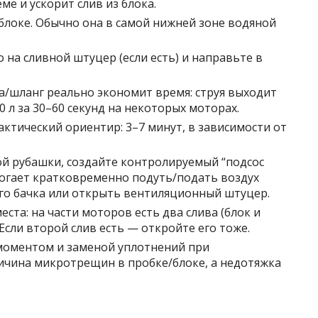
е и ускорит слив из блока.
блоке. Обычно она в самой нижней зоне водяной
 на сливной штуцер (если есть) и направьте в
а/шланг реально экономит время: струя выходит
,0 л за 30–60 секунд на некоторых моторах.
актический ориентир: 3–7 минут, в зависимости от
й рубашки, создайте контролируемый “подсос
могает кратковременно подуть/подать воздух
го бачка или открыть вентиляционный штуцер.
та: на части моторов есть два слива (блок и
Если второй слив есть — откройте его тоже.
моментом и заменой уплотнений при
ичина микротрещин в пробке/блоке, а недотяжка