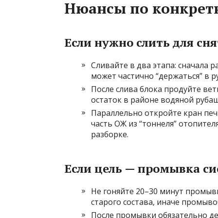
Нюансы по конкрет
Если нужно слить для сн
Сливайте в два этапа: сначала 
может частично “держаться” в р
После слива блока продуйте ве
остаток в районе водяной руба
Параллельно откройте кран печк
часть ОЖ из “тоннеля” отопител
разборке.
Если цель — промывка с
Не гоняйте 20–30 минут промывк
старого состава, иначе промыво
После промывки обязательно дел