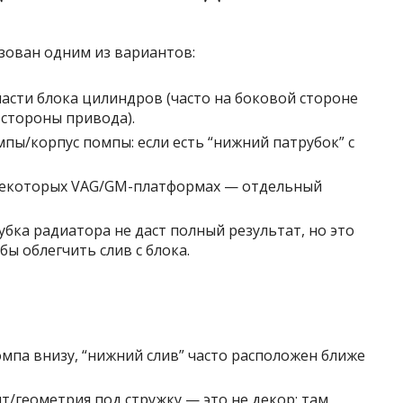
изован одним из вариантов:
асти блока цилиндров (часто на боковой стороне
 стороны привода).
пы/корпус помпы: если есть “нижний патрубок” с
 некоторых VAG/GM-платформах — отдельный
убка радиатора не даст полный результат, но это
ы облегчить слив с блока.
мпа внизу, “нижний слив” часто расположен ближе
ит/геометрия под стружку — это не декор: там