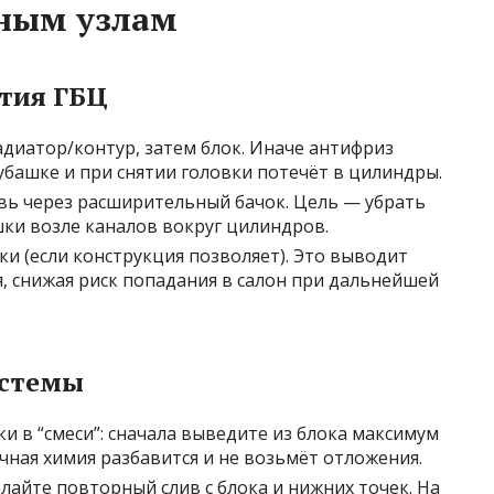
ным узлам
ятия ГБЦ
радиатор/контур, затем блок. Иначе антифриз
убашке и при снятии головки потечёт в цилиндры.
твь через расширительный бачок. Цель — убрать
шки возле каналов вокруг цилиндров.
и (если конструкция позволяет). Это выводит
я, снижая риск попадания в салон при дальнейшей
истемы
и в “смеси”: сначала выведите из блока максимум
чная химия разбавится и не возьмёт отложения.
айте повторный слив с блока и нижних точек. На