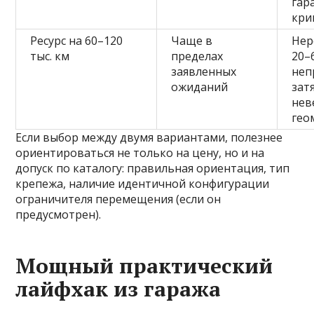
гар
кри
Ресурс на 60–120
Чаще в
Нер
тыс. км
пределах
20–
заявленных
неп
ожиданий
зат
нев
гео
Если выбор между двумя вариантами, полезнее
ориентироваться не только на цену, но и на
допуск по каталогу: правильная ориентация, тип
крепежа, наличие идентичной конфигурации
ограничителя перемещения (если он
предусмотрен).
Мощный практический
лайфхак из гаража