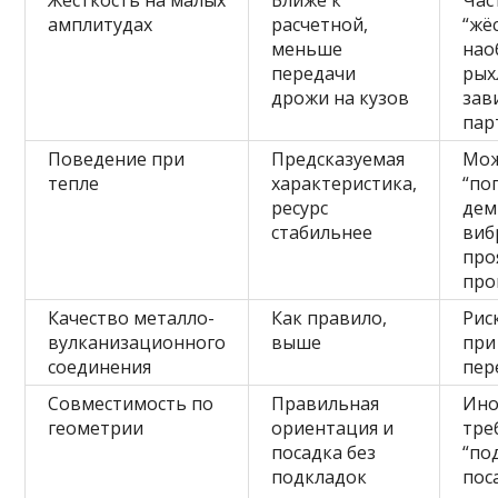
Жёсткость на малых
Ближе к
Час
амплитудах
расчетной,
“жё
меньше
нао
передачи
рых
дрожи на кузов
зав
пар
Поведение при
Предсказуемая
Мо
тепле
характеристика,
“по
ресурс
дем
стабильнее
виб
про
про
Качество металло-
Как правило,
Рис
вулканизационного
выше
при
соединения
пер
Совместимость по
Правильная
Ино
геометрии
ориентация и
тре
посадка без
“по
подкладок
пос