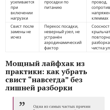
усиливается
просадки по
провод,
при
питанию
сопротив
включении
напряжен
нагрузки
клеммах
Свист после
Перекос посадки,
Соосност
замены не
неверный узел, не
крыльчат
исчез
устранён
повторн
аэродинамический
разборка
фактор
чистка у
Мощный лайфхак из
практики: как убрать
свист “навсегда” без
лишней разборки
Одна из самых частых причин