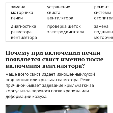
замена
устранение
ремонт
моторчика
свиста
системы
печки
вентилятора
отопите
диагностика
проверка щёток
замена
резистора
электродвигателя
подшипн
вентилятора
моторчи
Почему при включении печки
появляется свист именно после
включения вентилятора?
Чаще всего свист издает изношенный/сухой
подшипник или крыльчатка мотора. Реже
причиной бывает задевание крыльчатки за
корпус из-за перекоса после крепежа или
деформации кожуха.