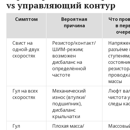
vs управляющий контур
Симптом
Вероятная
Что про
причина
в пер
очер
Свист на
Резистор/контакт/
Напряже
одной-двух
ШИМ-режим;
разъёме 
скоростях
возможен
ступеням
дисбаланс на
состояни
определённой
резистор
частоте
проводк
массы
Гул на всех
Механический
Люфт вал
скоростях
износ (втулки/
чистота 
подшипник),
следы ка
дисбаланс
крыльчатки
Гул
Плохая масса/
Массовы