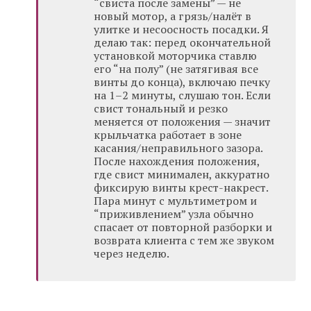
“свиста после замены” — не
новый мотор, а грязь/налёт в
улитке и несоосность посадки. Я
делаю так: перед окончательной
установкой моторчика ставлю
его “на полу” (не затягивая все
винты до конца), включаю печку
на 1–2 минуты, слушаю тон. Если
свист тональный и резко
меняется от положения — значит
крыльчатка работает в зоне
касания/неправильного зазора.
После нахождения положения,
где свист минимален, аккуратно
фиксирую винты крест-накрест.
Пара минут с мультиметром и
“приживлением” узла обычно
спасает от повторной разборки и
возврата клиента с тем же звуком
через неделю.