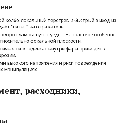
мене
ой колбе: локальный перегрев и быстрый выход из
даёт “пятно” на отражателе.
ворот лампы: пучок уедет. На галогене особенно
тносительно фокальной плоскости.
ичности: конденсат внутри фары приводит к
ррозии.
ами высокого напряжения и риск повреждения
х манипуляциях.
мент, расходники,
лы