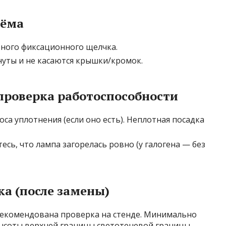
ъёма
ного фиксационного щелчка.
нуты и не касаются крышки/кромок.
проверка работоспособности
са уплотнения (если оно есть). Неплотная посадка
есь, что лампа загорелась ровно (у галогена — без
ка (после замены)
рекомендована проверка на стенде. Минимально
высоты верхней границы светотеневой границы.