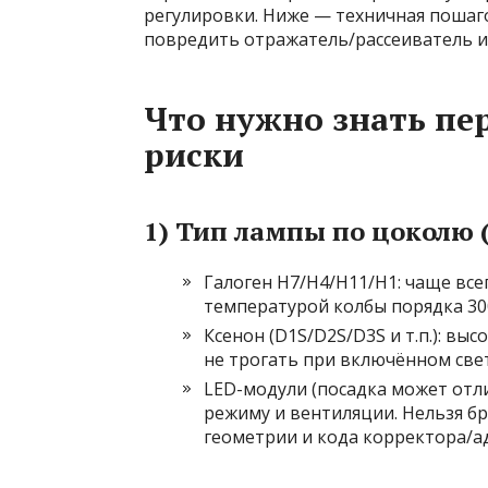
регулировки. Ниже — техничная пошаго
повредить отражатель/рассеиватель и 
Что нужно знать пе
риски
1) Тип лампы по цоколю (
Галоген H7/H4/H11/H1: чаще всег
температурой колбы порядка 30
Ксенон (D1S/D2S/D3S и т.п.): в
не трогать при включённом свет
LED-модули (посадка может отли
режиму и вентиляции. Нельзя б
геометрии и кода корректора/ад