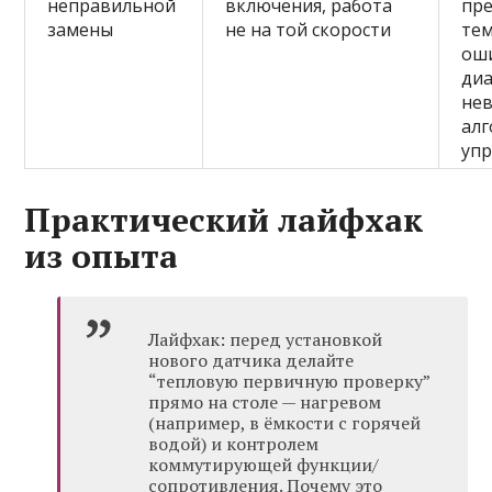
неправильной
включения, работа
пр
замены
не на той скорости
те
ош
диа
не
ал
уп
Практический лайфхак
из опыта
Лайфхак: перед установкой
нового датчика делайте
“тепловую первичную проверку”
прямо на столе — нагревом
(например, в ёмкости с горячей
водой) и контролем
коммутирующей функции/
сопротивления. Почему это