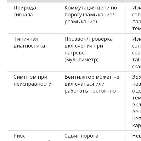
Природа
Коммутация цепи по
Из
сигнала
порогу (замыкание/
соп
размыкание)
пар
те
Типичная
Прозвон/проверка
Из
диагностика
включения при
соп
нагреве
сра
(мультиметр)
таб
ск
Симптом при
Вентилятор может не
ЭБ
неисправности
включаться или
не
работать постоянно
оц
тем
вк
вен
не
кар
Риск
Сдвиг порога
Не