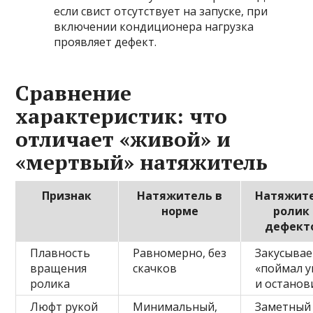
если свист отсутствует на запуске, при
включении кондиционера нагрузка
проявляет дефект.
Сравнение
характеристик: что
отличает «живой» и
«мертвый» натяжитель
Признак
Натяжитель в
Натяжит
норме
ролик 
дефект
Плавность
Равномерно, без
Закусывае
вращения
скачков
«поймал у
ролика
и останов
Люфт рукой
Минимальный,
Заметный