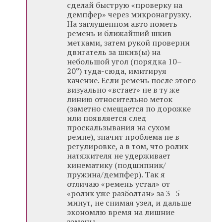
сделай быструю «проверку на
демпфер» через микронагрузку.
На заглушенном авто пометь
ремень и ближайший шкив
метками, затем рукой проверни
двигатель за шкив(ы) на
небольшой угол (порядка 10–
20°) туда-сюда, имитируя
качение. Если ремень после этого
визуально «встает» не в ту же
линию относительно меток
(заметно смещается по дорожке
или появляется след
проскальзывания на сухом
ремне), значит проблема не в
регулировке, а в том, что ролик
натяжителя не удерживает
кинематику (подшипник/
пружина/демпфер). Так я
отличаю «ремень устал» от
«ролик уже разболтан» за 3–5
минут, не снимая узел, и дальше
экономлю время на лишние
замены.