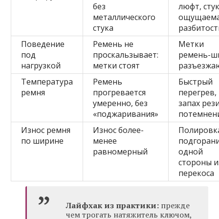
без
люфт, стук
металлического
ощущаем
стука
разбитост
Поведение
Ремень не
Метки
под
проскальзывает:
ремень-ш
нагрузкой
метки стоят
разъезжа
Температура
Ремень
Быстрый
ремня
прогревается
перегрев,
умеренно, без
запах рез
«поджаривания»
потемнен
Износ ремня
Износ более-
Полировк
по ширине
менее
подгоран
равномерный
одной
стороны и
перекоса
Лайфхак из практики:
прежде
чем трогать натяжитель ключом,