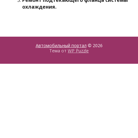
Ремонт подтекающего фланца системы
охлаждения.
Автомобильный портал
© 2026
Тема от
WP Puzzle