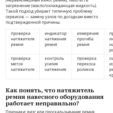
(неравномерный износ ремня), либо есть
загрязнение (масло/охлаждающая жидкость).
Такой подход убирает типичную проблему
сервисов — замену узлов по догадкам вместо
подтвержденной причины.
проверка
индикатор
измерение
п
натяжителя
натяжения
прогиба
л
ремня
ремня
ремня
н
р
проверка
контроль
проверка
о
меток
усилия
перекоса
и
натяжителя
натяжения
роликов
р
к
Как понять, что натяжитель
ремня навесного оборудования
работает неправильно?
Признаки: визг или проскальзывание ремня,