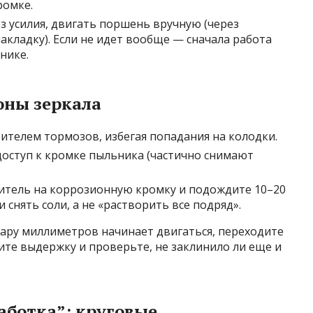
ромке.
ез усилия, двигать поршень вручную (через
кладку). Если не идет вообще — сначала работа
анике.
оны зеркала
ителем тормозов, избегая попадания на колодки.
доступ к кромке пыльника (частично снимают
тель на коррозионную кромку и подождите 10–20
и снять соли, а не «растворить все подряд».
пару миллиметров начинает двигаться, переходите
ите выдержку и проверьте, не заклинило ли еще и
аботка”: круговые