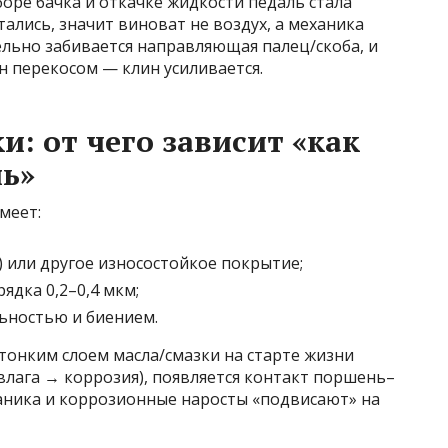
оре бачка и откачке жидкости педаль стала
тались, значит виноват не воздух, а механика
ельно забивается направляющая палец/скоба, и
 перекосом — клин усиливается.
: от чего зависит «как
ь»
меет:
 или другое износостойкое покрытие;
ядка 0,2–0,4 мкм;
ьностью и биением.
 тонким слоем масла/смазки на старте жизни
(влага → коррозия), появляется контакт поршень–
аника и коррозионные наросты «подвисают» на