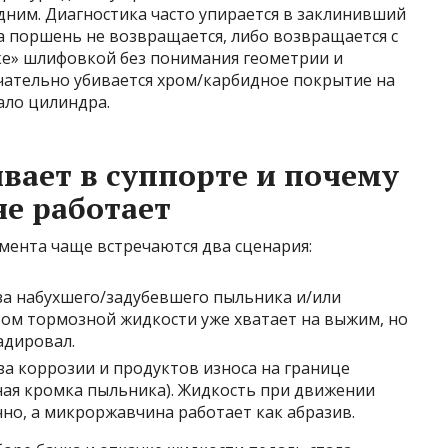
едним. Диагностика часто упирается в заклинивший
а поршень не возвращается, либо возвращается с
нке» шлифовкой без понимания геометрии и
чательно убивается хром/карбидное покрытие на
ало цилиндра.
вает в суппорте и почему
не работает
гмента чаще встречаются два сценария:
за набухшего/задубевшего пыльника и/или
том тормозной жидкости уже хватает на выжим, но
адировал.
за коррозии и продуктов износа на границе
ная кромка пыльника). Жидкость при движении
но, а микроржавчина работает как абразив.