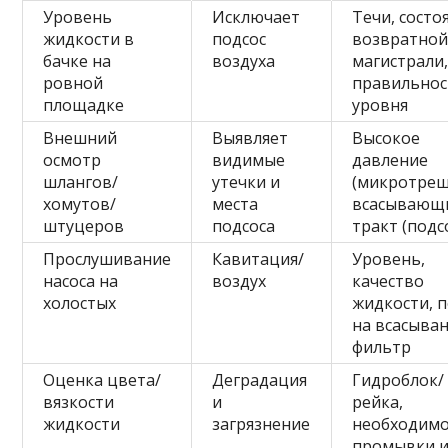
Уровень
Исключает
Течи, состо
жидкости в
подсос
возвратно
бачке на
воздуха
магистрали
ровной
правильнос
площадке
уровня
Внешний
Выявляет
Высокое
осмотр
видимые
давление
шлангов/
утечки и
(микротрещ
хомутов/
места
всасывающ
штуцеров
подсоса
тракт (подс
Прослушивание
Кавитация/
Уровень,
насоса на
воздух
качество
холостых
жидкости, п
на всасыван
фильтр
Оценка цвета/
Деградация
Гидроблок/
вязкости
и
рейка,
жидкости
загрязнение
необходимо
промывки 