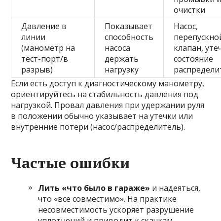
очистки
Давление в
Показывает
Насос,
линии
способность
перепускно
(манометр на
насоса
клапан, уте
тест-порт/в
держать
состояние
разрыв)
нагрузку
распредели
Если есть доступ к диагностическому манометру,
ориентируйтесь на стабильность давления под
нагрузкой. Провал давления при удержании руля
в положении обычно указывает на утечки или
внутренние потери (насос/распределитель).
Частые ошибки
Лить «что было в гараже»
и надеяться,
что «все совместимо». На практике
несовместимость ускоряет разрушение
уплотнений и приводит к скачкам