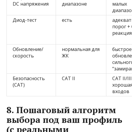
DC напряжения
диапазоне
малых
диапазо
Диод-тест
есть
адеква
порог +
реакция
Обновление/
нормальная для
быстрое
скорость
ЖК
обновле
сильног
“замира
Безопасность
CAT II
CAT II/II
(CAT)
хорошая
входов
8. Пошаговый алгоритм
выбора под ваш профиль
(с реальными