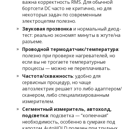
важна корректность RMS. Для обычной
бортсети DC часто не критично, но для
некоторых задач по современным
электроцепям полезно.
Звуковая прозвонка
и нормальный диод-
тест: реально экономят минуты в жгуте/на
разъеме.
Проводной термодатчик/температура
:
полезно при проверке нагревателей, но
если вы не трогаете температурные
процессы — можно не переплачивать.
Частота/скважность
: удобно для
сервисных процедур, но чаще
автоэлектрик решает это либо адаптером/
сканером, либо специализированным
измерителем.
Сегментный измеритель, автохолд,
подсветка
: подсветка — “копеечная”
необходимость, особенно в сумраке под
капотом. AutoHOLD полезен при трудных