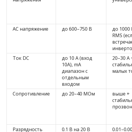
AC напряжение
до 600–750 В
до 1000 
RMS (ес
встреча
инверто
Ток DC
до 10 А (вход
20–30 А 
10А), mA
стабиль
диапазон с
малых т
отдельным
входом
Сопротивление
до 20–40 МОм
выше +
стабиль
прозво
Разрядность
0.1 В на 20 В
0.01–0.0