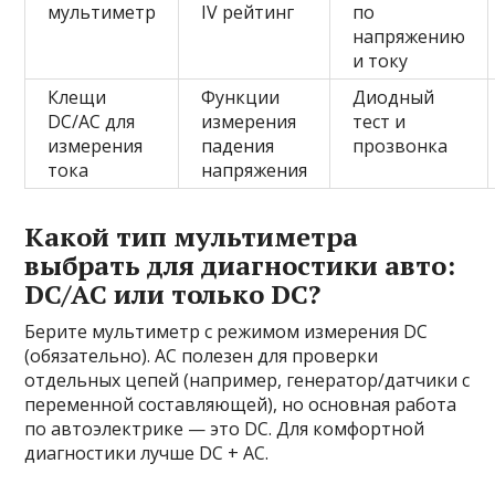
мультиметр
IV рейтинг
по
напряжению
и току
Клещи
Функции
Диодный
DC/AC для
измерения
тест и
измерения
падения
прозвонка
тока
напряжения
Какой тип мультиметра
выбрать для диагностики авто:
DC/AC или только DC?
Берите мультиметр с режимом измерения DC
(обязательно). AC полезен для проверки
отдельных цепей (например, генератор/датчики с
переменной составляющей), но основная работа
по автоэлектрике — это DC. Для комфортной
диагностики лучше DC + AC.