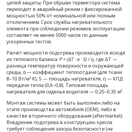
цепей защиты. При обрыве термистора система
переходит в аварийный режим с фиксированной
мощностью 50% от номинальной или полным
отключением. Срок службы нагревательного
элемента при соблюдении режимов эксплуатации
составляет не менее 5000 часов по данным
ускоренных тестов.
Расчёт мощности подогрева производится исходя
из теплового баланса:
P = (ΔT · α · S) / η
, где ΔT —
разница температур поверхности и окружающей
среды, α — коэффициент теплоотдачи (для ткани
8–10 Вт/м²·К), S — площадь нагревателя, η — КПД
передачи тепла (0,6–0,8). Типовая площадь
нагревателя для сиденья водителя — 0,25–0,35 м².
Монтаж системы может быть выполнен либо на
этапе производства автомобиля (OEM), либо в
качестве вторичного оборудования (aftermarket).
Внедрение подогрева в конструкцию кресла
требует соблюдения зазора безопасности (не