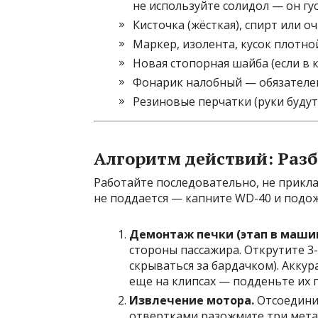
не используйте солидол — он гус
Кисточка (жёсткая), спирт или 
Маркер, изолента, кусок плотно
Новая стопорная шайба (если в 
Фонарик налобный — обязателен
Резиновые перчатки (руки будут 
Алгоритм действий: Разб
Работайте последовательно, не прикла
не поддается — капните WD-40 и подо
Демонтаж печки (этап в машин
стороны пассажира. Открутите 3
скрываться за бардачком). Аккур
еще на клипсах — подденьте их 
Извлечение мотора.
Отсоедини
отвертками разожмите три метал