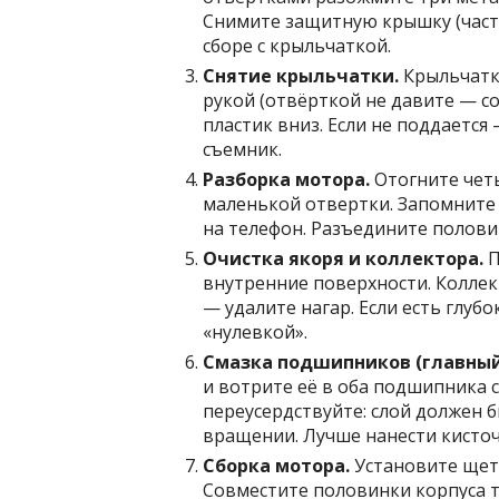
Снимите защитную крышку (часто
сборе с крыльчаткой.
Снятие крыльчатки.
Крыльчатка
рукой (отвёрткой не давите — 
пластик вниз. Если не поддается
съемник.
Разборка мотора.
Отогните четы
маленькой отвертки. Запомните
на телефон. Разъедините полови
Очистка якоря и коллектора.
П
внутренние поверхности. Коллек
— удалите нагар. Если есть глу
«нулевкой».
Смазка подшипников (главный
и вотрите её в оба подшипника с
переусердствуйте: слой должен 
вращении. Лучше нанести кисточ
Сборка мотора.
Установите щет
Совместите половинки корпуса т