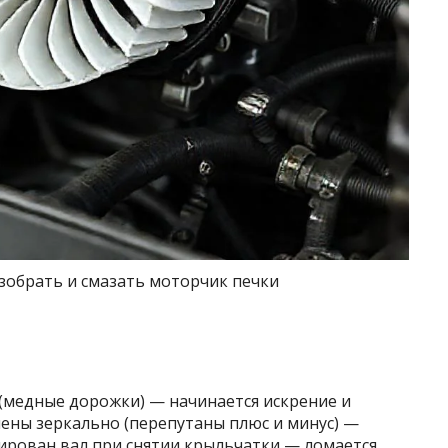
зобрать и смазать моторчик печки
 (медные дорожки) — начинается искрение и
лены зеркально (перепутаны плюс и минус) —
ксирован вал при снятии крыльчатки — ломается