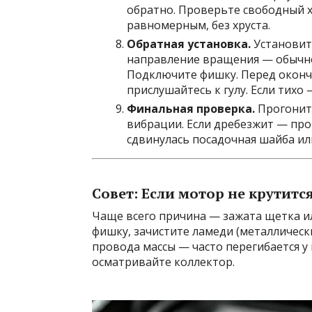
обратно. Проверьте свободный х
равномерным, без хруста.
Обратная установка.
Установите
направление вращения — обычно 
Подключите фишку. Перед оконч
прислушайтесь к гулу. Если тихо 
Финальная проверка.
Прогоните
вибрации. Если дребезжит — пр
сдвинулась посадочная шайба ил
Совет: Если мотор не крутитс
Чаще всего причина — зажата щетка и
фишку, зачистите ламеди (металличес
провода массы — часто перегибается у 
осматривайте коллектор.