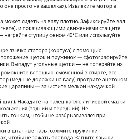
 она просто на защелках). Извлеките мотор в
 может сидеть на валу плотно. Зафиксируйте вал
согнете), и покачивающими движениями стащите
 — нагрейте ступицу феном 40°C или используйте
ре язычка статора (корпуса) с помощью
 положение щеток и пружинок — сфотографируйте
нки. Выпадут угольные щетки — не потеряйте их.
ромокните ветошью, смоченной в спирте, все
тор (медные дорожки на валу) протрите ацетоном
бокие царапины — зачистите мелкой наждачкой
 шаг).
Насадите на палец каплю литиевой смазки
кольжения (задний и передний). Не
быть тонким, чтобы не разбрызгивался при
кой.
ки в штатные пазы, сожмите пружинки.
ак, чтобы не зажать провода. Загните язычки