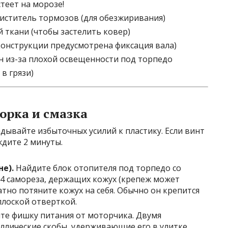
теет на морозе!
очиститель тормозов (для обезжиривания)
й ткани (чтобы застелить ковер)
конструкции предусмотрена фиксация вала)
 из-за плохой освещенности под торпедо
в грязи)
орка и смазка
дывайте избыточных усилий к пластику. Если винт
ждите 2 минуты.
е).
Найдите блок отопителя под торпедо со
-4 самореза, держащих кожух (крепеж может
атно потяните кожух на себя. Обычно он крепится
плоской отверткой.
те фишку питания от моторчика. Двумя
лические скобы, удерживающие его в улитке.