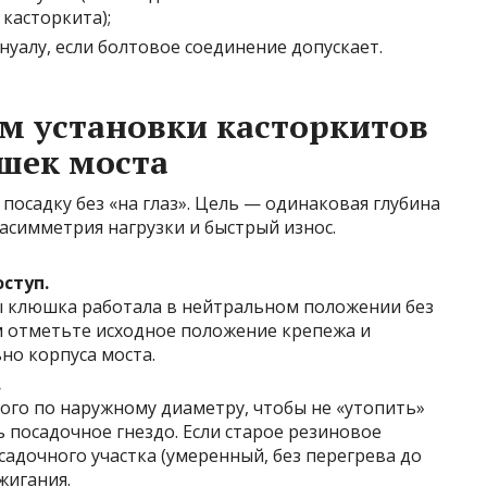
касторкита);
уалу, если болтовое соединение допускает.
м установки касторкитов
шек моста
посадку без «на глаз». Цель — одинаковая глубина
 асимметрия нагрузки и быстрый износ.
ступ.
ы клюшка работала в нейтральном положении без
м отметьте исходное положение крепежа и
о корпуса моста.
.
рого по наружному диаметру, чтобы не «утопить»
 посадочное гнездо. Если старое резиновое
садочного участка (умеренный, без перегрева до
жигания.