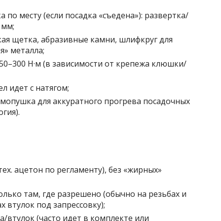
 по месту (если посадка «съедена»): развертка/
 мм;
кая щетка, абразивные камни, шлифкруг для
я» металла;
0–300 Н·м (в зависимости от крепежа клюшки/
л идет с натягом;
опушка для аккуратного прогрева посадочных
гия).
х. ацетон по регламенту), без «жирных»
лько там, где разрешено (обычно на резьбах и
х втулок под запрессовку);
/втулок (часто идет в комплекте или