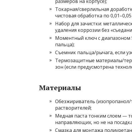
размеров на корпусе);
Токарная/сверлильная доработка
чистовая обработка по 0,01–0,05
Набор для зачистки: металличес
удаления коррозии без «съедани
Моментный ключ с диапазоном 5
пальца);
Съемник пальца/рычага, если узе
Термозащитные материалы/терм
зон (если предусмотрена техноло
Материалы
Обезжириватель (изопропанол/те
растворителей;
Медная паста тонким слоем — то
направляющих, но не на посадка
Смазка для монтажа полиуретана