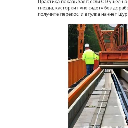
Практика показывает: если OD ушел на
гнезда, касторкит «не сядет» без дора
получите перекос, и втулка начнет шу