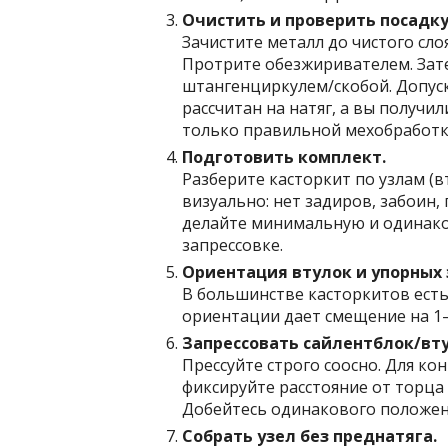
Очистить и проверить посадку
Зачистите металл до чистого сло
Протрите обезжиривателем. Зате
штангенциркулем/скобой. Допуск
рассчитан на натяг, а вы получ
только правильной мехобработко
Подготовить комплект.
Разберите касторкит по узлам (
визуально: нет задиров, забоин,
делайте минимальную и одинако
запрессовке.
Ориентация втулок и упорных 
В большинстве касторкитов есть
ориентации дает смещение на 1–2
Запрессовать сайлентблок/вту
Прессуйте строго соосно. Для ко
фиксируйте расстояние от торца
Добейтесь одинакового положен
Собрать узел без преднатяга.