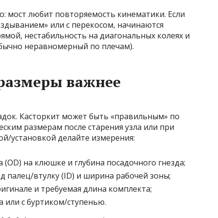
о: мост любит повторяемость кинематики. Если
аздыванием» или с перекосом, начинаются
ямой, нестабильность на диагональных колеях и
бычно неравномерный по плечам).
 размеры важнее
док. Касторкит может быть «правильным» по
еским размерам после старения узла или при
ой/установкой делайте измерения:
(OD) на клюшке и глубина посадочного гнезда;
 палец/втулку (ID) и ширина рабочей зоны;
игинале и требуемая длина комплекта;
а или с буртиком/ступенью.