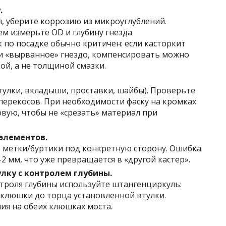
.
я, уберите коррозию из микроуглублений.
м измерьте OD и глубину гнезда
 по посадке обычно критичен: если касторкит
или «вырванное» гнездо, компенсировать можно
й, а не толщиной смазки.
втулки, вкладыши, проставки, шайбы). Проверьте
 перекосов. При необходимости фаску на кромках
вую, чтобы не «срезать» материал при
элементов.
 метки/буртики под конкретную сторону. Ошибка
 мм, что уже превращается в «другой кастер».
лку с контролем глубины.
нтроля глубины используйте штангенциркуль:
 клюшки до торца установленной втулки.
ия на обеих клюшках моста.