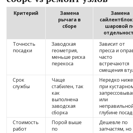
Критерий
Замена
Замена
рычага в
сайлентблок
сборе
шаровой п
отдельнос
Точность
Заводская
Зависит от
посадки
геометрия,
пресса и опра
меньше риска
часто
перекоса
встречаются
смещения вту
Срок
Чаще
Нередко ниж
службы
стабилен, так
при кустарно
как
запрессовыва
выполнена
или
заводская
неправильно
сборка
глубине посад
Стоимость
Порой выше
Дешевле по
работ
по
запчастям, но