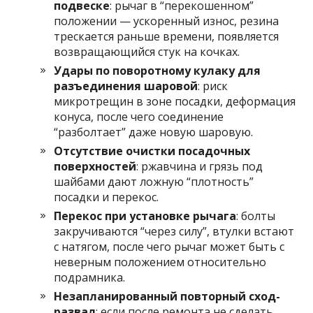
подвеске
: рычаг в “перекошенном”
положении — ускоренный износ, резина
трескается раньше времени, появляется
возвращающийся стук на кочках.
Удары по поворотному кулаку для
разъединения шаровой
: риск
микротрещин в зоне посадки, деформация
конуса, после чего соединение
“разболтает” даже новую шаровую.
Отсутствие очистки посадочных
поверхностей
: ржавчина и грязь под
шайбами дают ложную “плотность”
посадки и перекос.
Перекос при установке рычага
: болты
закручиваются “через силу”, втулки встают
с натягом, после чего рычаг может быть с
неверным положением относительно
подрамника.
Незапланированный повторный сход-
развал
: если после ремонта не сделать