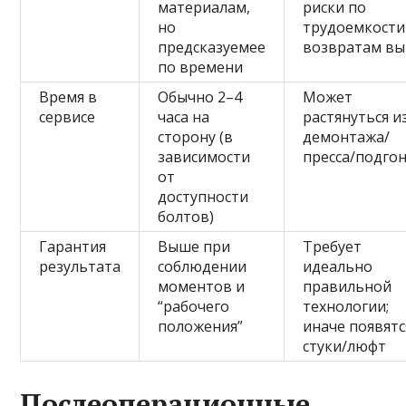
материалам,
риски по
но
трудоемкости
предсказуемее
возвратам в
по времени
Время в
Обычно 2–4
Может
сервисе
часа на
растянуться и
сторону (в
демонтажа/
зависимости
пресса/подго
от
доступности
болтов)
Гарантия
Выше при
Требует
результата
соблюдении
идеально
моментов и
правильной
“рабочего
технологии;
положения”
иначе появятс
стуки/люфт
Послеоперационные