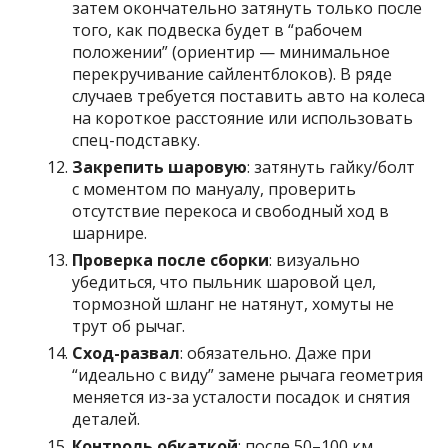
затем окончательно затянуть только после
того, как подвеска будет в “рабочем
положении” (ориентир — минимальное
перекручивание сайлентблоков). В ряде
случаев требуется поставить авто на колеса
на короткое расстояние или использовать
спец-подставку.
Закрепить шаровую
: затянуть гайку/болт
с моментом по мануалу, проверить
отсутствие перекоса и свободный ход в
шарнире.
Проверка после сборки
: визуально
убедиться, что пыльник шаровой цел,
тормозной шланг не натянут, хомуты не
трут об рычаг.
Сход-развал
: обязательно. Даже при
“идеально с виду” замене рычага геометрия
меняется из-за усталости посадок и снятия
деталей.
Контроль обкаткой
: после 50–100 км